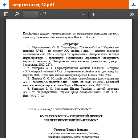
omptestuser, 32.pdf