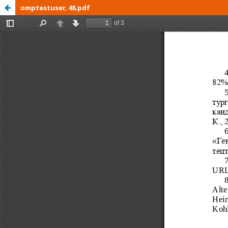
omptestuser, 48.pdf