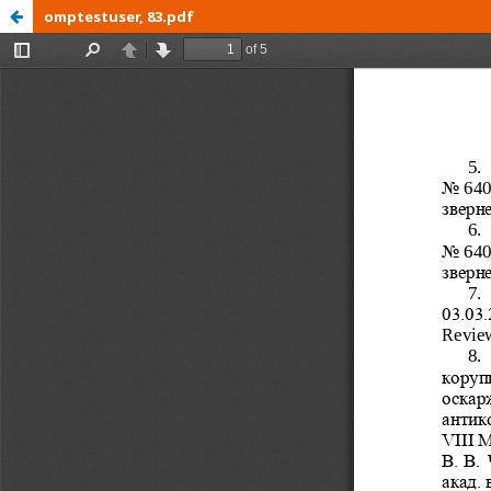
omptestuser, 83.pdf