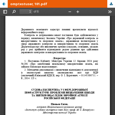
omptestuser, 101.pdf