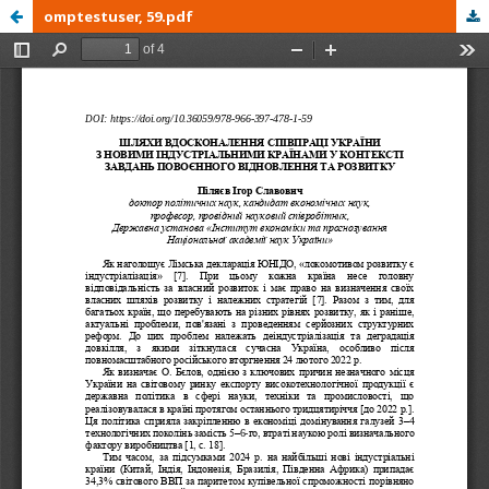
omptestuser, 59.pdf