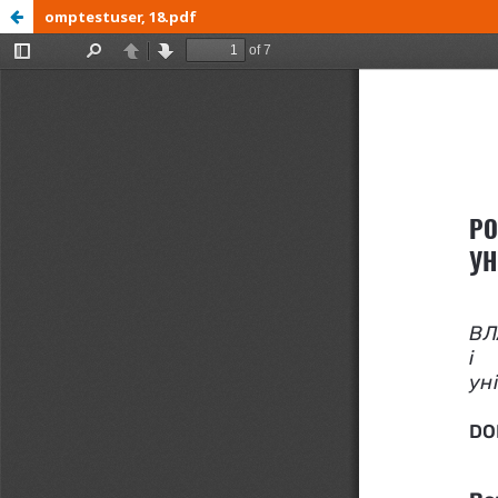
omptestuser, 18.pdf