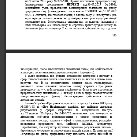
від
9
квітня 2015
року No
329
-
VIII, Правил постачання природного газу 
(затверджених   постановою   НКРЕКП   від
30.09.2015   No
2496), 
Ліцензійних  умов  провадження  господарської  діяльності  на  ринку 
природного  газу  (затверджених  постановою  НКРЕКП  від
16.02.2017 
No
20
1), свідчить, що газопостачання, з одного боку, є 
«
послугою
»
(що 
характеризує  газопостачання  як  договірну  категорію  щодо  реалізації 
природного  газу  безпосередньо  споживачам  на  підставі  укладених  з 
ними дого
ворів), а з іншого боку як 
«
процес
»
транспортуванн
я газу до 
споживача (що характеризує її як господарську діяльність, що підлягає 
183
ліцензуванню, щодо забезпечення споживачів газом, яка здійснюється 
відповідно до встановлених державою правил і процедур). 
З  цього  випливає,  що  функції  державного  контролю  і  н
агляду  в 
сфері газопостачання мають здійснюватися як за якістю і ціною такої 
послуги,  так  й  за  забезпеченням  безпеки  самої  господарської 
діяльності,  адже  основною  вимогою  Закону  України 
«
Про  ринок 
природного газу
»
є забезпечення надійного та безпечного пос
тачання 
природного газу споживачам. У зв’язку з цим в сфері газопостачання 
контрольно
-
наглядові  функції  безпосередньо  здійснюють  кілька 
державних органів.
Закони України 
«
Про ринок природного газу
»
від
9
квітня 2015
року 
No
329
-
VIII
та 
«
Про  Національну  комі
сію,  що  здійснює  державне 
регулювання   у   сферах   енергетики   та   комунальних   послуг
»
від
22
вересня  2016
року  No
1540
-
VIII  визначають,  що 
контроль
за 
діяльністю  суб’єктів  господарювання  у  сферах  енергетики  та 
комунальних  послуг,  зокрема  у  сфері  з  транспортуванн
я,  розподілу, 
постачання   природного   газу,   здійснює   НКРЕКП   (Регулятор). 
Передбачено, що Регулятор здійснює державне регулювання шляхом: 
державного контролю
та застосування заходів впливу. До компетенції 
Регулятора  на  ринку  природного  газу  належать:  видача  л
іцензій  на 