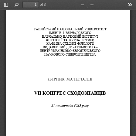
of 3
Toggle
Find
Zoom
Zoom
Too
Sidebar
Out
In
ТАВРІЙСЬКИЙ НАЦІОНАЛ
ЬНИЙ УНІВЕРСИТЕТ
ІМЕНІ В. І. ВЕРНАДСЬ
КОГО
НАВЧАЛЬНО
-
НАУКОВИЙ ІНСТИТУТ 
ФІЛОЛОГІЇ ТА ЖУРНАЛІ
СТИКИ 
КАФЕДРА СХІДНОЇ ФІЛО
ЛОГІЇ
ВИДАВНИЧИЙ ДІМ «ГЕЛЬ
ВЕТИКА»
ЦЕНТР УКРАЇНСЬКО
-
ЄВРОПЕЙСЬКОГО 
НАУКОВОГО СПІВРОБІТН
ИЦТВА
ЗБІРНИК МАТЕРІАЛІВ
І
І
КОНГРЕС СХОДОЗНАВЦІВ
V
27 листопада 
20
2
3
р
оку