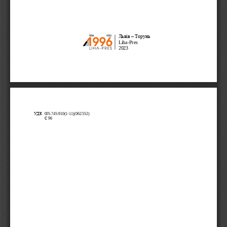
Львів
–
Торунь
Liha
-
Pres
202
3
УДК
005.745:910(1
-
11)(062.552)
С
96