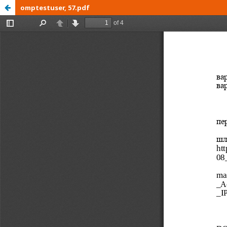
omptestuser, 57.pdf