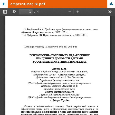
omptestuser, 86.pdf