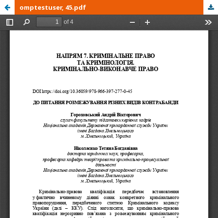
omptestuser, 45.pdf