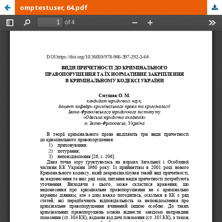
omptestuser, 64.pdf