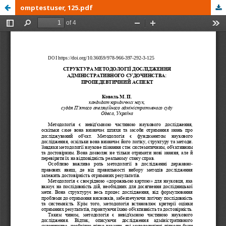
omptestuser, 125.pdf