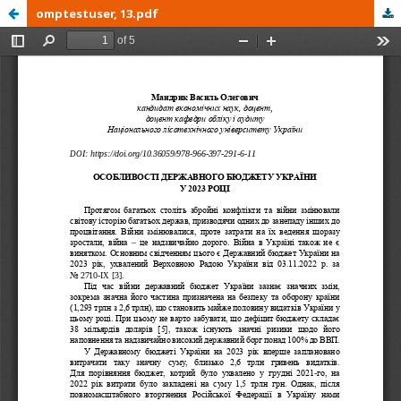
omptestuser, 13.pdf