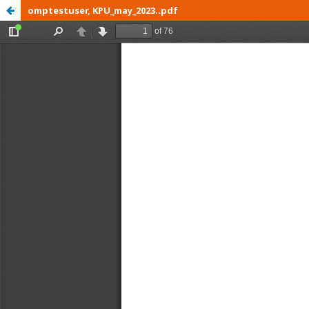
omptestuser, KPU_may_2023..pdf