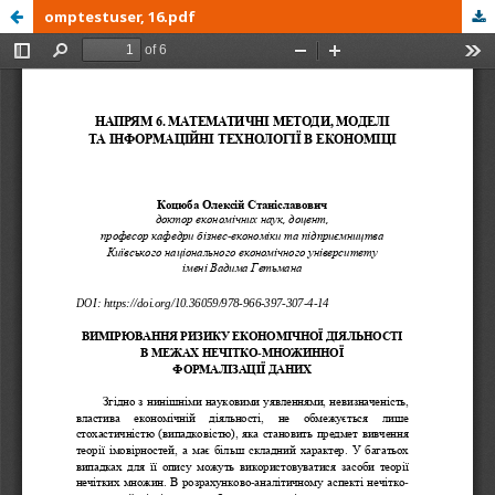
omptestuser, 16.pdf