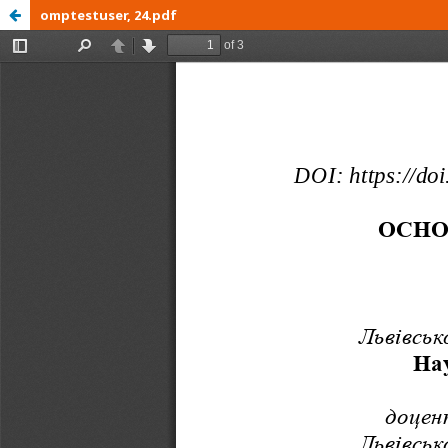
omptestuser, 24.pdf