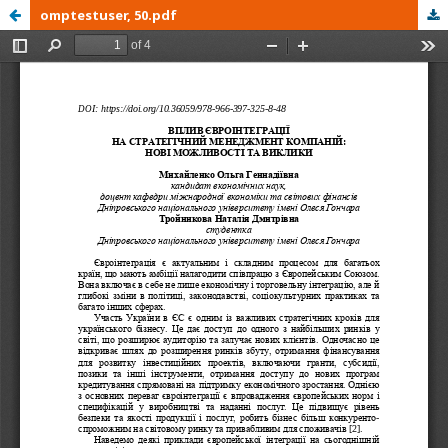
omptestuser, 50.pdf