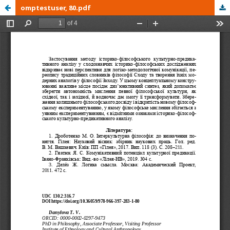
omptestuser, 80.pdf