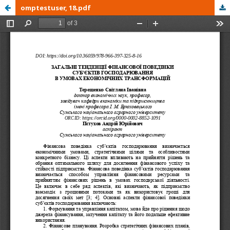
omptestuser, 18.pdf