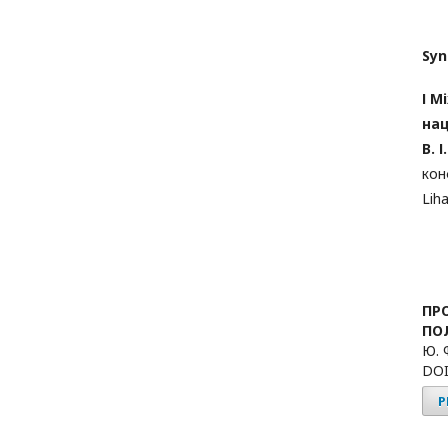
Syn
І М
нац
В. 
кон
Liha
ПР
ПОЛ
Ю. 
DOI
P