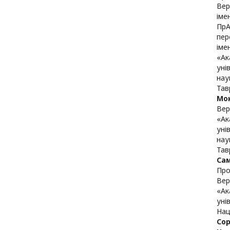
Вер
іме
ПрА
пер
імен
«Ак
уні
нау
Тав
Мо
Вер
«Ак
уні
нау
Тав
Са
Про
Вер
«Ак
уні
Нац
Со