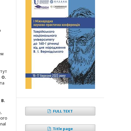
о
ем
итут
. О.
та
 В.
FULL TEXT
о
,
ного
nal
Title page