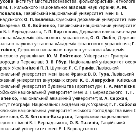
гусова
,
Інститут мистецтвознавства, фольклористики, етнології
ні М. Т. Рильського Національної академії наук України
;
А. М.
повалова
,
Таврійський національний університет імені В. І.
надського
;
О. П. Бєляєва
,
Сумський державний університет імені
Макаренка
;
О. К. Бойченко
,
Таврійський національний університе
ні В. І. Вернадського
;
Г. П. Бортніков
,
Державна навчально-наук
анова «Академія фінансового управління»
;
О. О. Любіч
,
Держав
чально-наукова установа «Академія фінансового управління»
;
Г.
тніков
,
Державна навчально-наукова установа «Академія
ансового управління»
;
Ю. М. Войтенко
,
Університет Григорія
вороди в Переяславі
;
З. В. Гбур
,
Національний університет охор
ров’я України імені П. Л. Шупика
;
Л. С. Гринів
,
Львівський
іональний університет імені Івана Франка
;
В. В. Гура
,
Львівський
жавний університет внутрішніх справ
;
К. О. Лаврухіна
,
Київськи
іональний університет будівництва і архітектури
;
Г. А. Матвієнк
рійський національний університет імені В. І. Вернадського
;
Т. Г.
тапенко
,
Національний авіаційний університет
;
В. А. Сержан
,
титут географії Національної академії наук України
;
Г. Г. Собол
ківський національний університет міського господарства імені О
Бекетова
;
С. З. Вінтонів-Бахарєва
,
Таврійський національний
верситет імені В. І. Вернадського
;
О. В. Пазиніч
,
Таврійський
іональний університет імені В. І. Вернадського