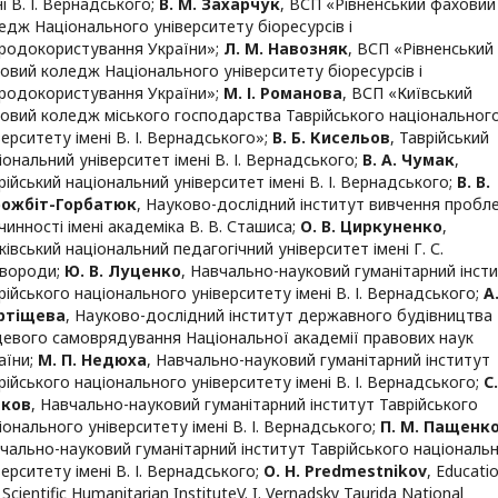
ні В. І. Вернадського
;
В. М. Захарчук
,
ВСП «Рівненський фаховий
едж Національного університету біоресурсів і
родокористування України»
;
Л. М. Навозняк
,
ВСП «Рівненський
овий коледж Національного університету біоресурсів і
родокористування України»
;
М. І. Романова
,
ВСП «Київський
овий коледж міського господарства Таврійського національног
верситету імені В. І. Вернадського»
;
В. Б. Кисельов
,
Таврійський
іональний університет імені В. І. Вернадського
;
В. А. Чумак
,
рійський національний університет імені В. І. Вернадського
;
В. В.
рожбіт-Горбатюк
,
Науково-дослідний інститут вивчення пробл
чинності імені академіка В. В. Сташиса
;
О. В. Циркуненко
,
ківський національний педагогічний університет імені Г. С.
вороди
;
Ю. В. Луценко
,
Навчально-науковий гуманітарний інст
рійського національного університету імені В. І. Вернадського
;
А
ртіщева
,
Науково-дослідний інститут державного будівництва 
цевого самоврядування Національної академії правових наук
аїни
;
М. П. Недюха
,
Навчально-науковий гуманітарний інститут
рійського національного університету імені В. І. Вернадського
;
С.
тков
,
Навчально-науковий гуманітарний інститут Таврійського
іонального університету імені В. І. Вернадського
;
П. М. Пащенк
чально-науковий гуманітарний інститут Таврійського національ
верситету імені В. І. Вернадського
;
О. H. Predmestnikov
,
Educatio
Scientific Humanitarian InstituteV. I. Vernadsky Taurida National