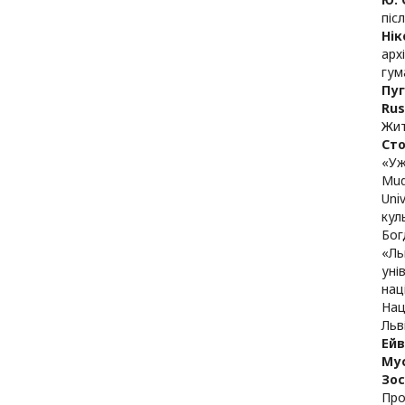
піс
Ні
арх
гум
Пу
Ru
Жит
Ст
«Уж
Mud
Univ
кул
Бог
«Ль
уні
нац
Нац
Льв
Ейв
Мус
Зос
Про