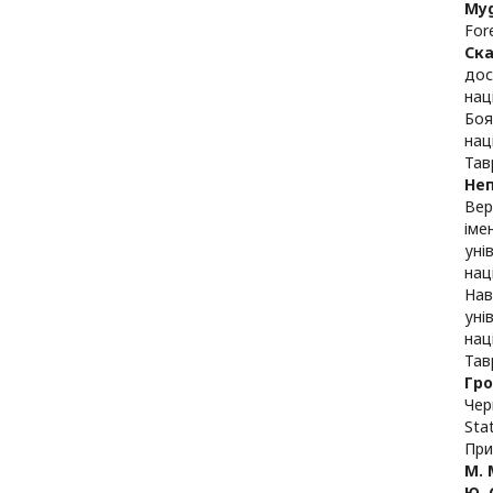
Myg
Fore
Ск
дос
нац
Боя
нац
Тав
Не
Вер
іме
уні
нац
Нав
уні
нац
Тав
Гр
Чер
Sta
При
М. 
Ю. 