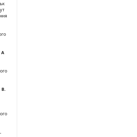
ськ
тут
іння
ого
. А
ного
 В.
ного
.