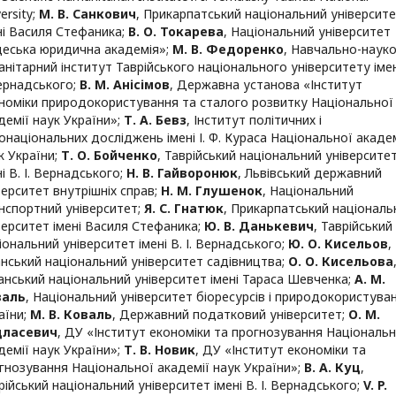
ersity
;
М. В. Санкович
,
Прикарпатський національний університ
ні Василя Стефаника
;
В. О. Токарева
,
Національний університет
еська юридична академія»
;
М. В. Федоренко
,
Навчально-наук
анітарний інститут Таврійського національного університету імен
Вернадського
;
В. М. Анісімов
,
Державна установа «Інститут
номіки природокористування та сталого розвитку Національної
демії наук України»
;
Т. А. Бевз
,
Інститут політичних і
онаціональних досліджень імені І. Ф. Кураса Національної академ
к України
;
Т. О. Бойченко
,
Таврійський національний університе
ні В. І. Вернадського
;
Н. В. Гайворонюк
,
Львівський державний
верситет внутрішніх справ
;
Н. М. Глушенок
,
Національний
нспортний університет
;
Я. С. Гнатюк
,
Прикарпатський національ
верситет імені Василя Стефаника
;
Ю. В. Данькевич
,
Таврійський
іональний університет імені В. І. Вернадського
;
Ю. О. Кисельов
,
нський національний університет садівництва
;
О. О. Кисельова
анський національний університет імені Тараса Шевченка
;
А. М.
валь
,
Національний університет біоресурсів і природокористува
аїни
;
М. В. Коваль
,
Державний податковий університет
;
О. М.
дласевич
,
ДУ «Інститут економіки та прогнозування Національн
демії наук України»
;
Т. В. Новик
,
ДУ «Інститут економіки та
гнозування Національної академії наук України»
;
В. А. Куц
,
рійський національний університет імені В. І. Вернадського
;
V. P.