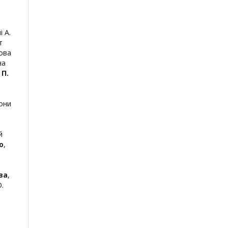
 А.
т
ова
на
 П.
они
й
о
,
єва
,
.