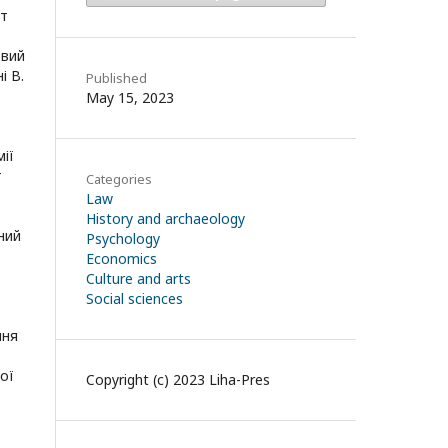
ет
овий
і В.
Published
May 15, 2023
ії
т
Categories
Law
History and archaeology
ний
Psychology
Economics
Culture and arts
,
Social sciences
ння
ої
Copyright (c) 2023 Liha-Pres