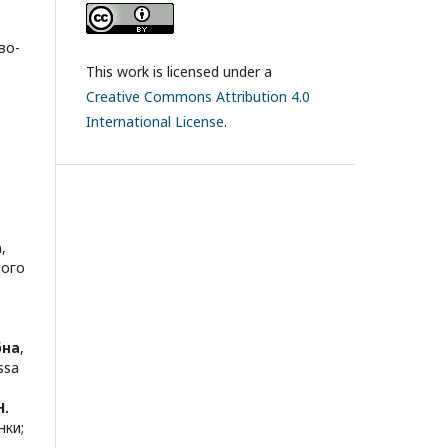
во-
This work is licensed under a
Creative Commons Attribution 4.0
International License
.
а
,
ного
бна
,
ssa
Н.
нки
;