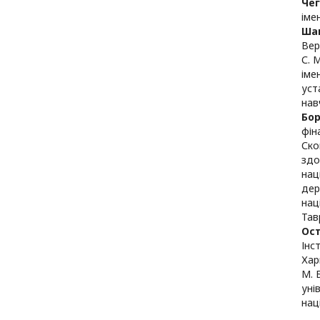
Че
іме
Ша
Вер
С. 
іме
уст
нав
Бор
фін
Ско
здо
нац
дер
нац
Тав
Ос
Інс
Хар
М. 
уні
нац