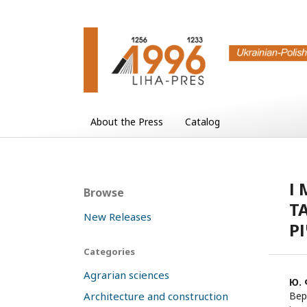
About the Press
Catalog
І
Browse
Т
New Releases
Р
Categories
Agrarian sciences
Ю. 
Architecture and construction
Вер