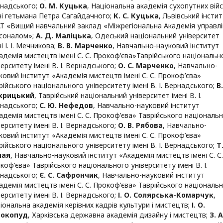
надського
;
О. М. Куцька
,
Національна академія сухопутних вій
ні гетьмана Петра Сагайдачного
;
К. С. Куцька
,
Львівський інсти
Т «Вищий навчальний заклад «Міжрегіональна Академія управл
соналом»
;
А. Д. Маліцька
,
Одеський національний університет
і І. І. Мечникова
;
В. В. Марченко
,
Навчально-науковий інститут
адемія мистецтв імені С. С. Прокоф’єва»Таврійського національн
верситету імені В. І. Вернадського
;
О. С. Марченко
,
Навчально-
ковий інститут «Академія мистецтв імені С. С. Прокоф’єва»
рійського національного університету імені В. І. Вернадського
;
В
крицький
,
Таврійський національний університет імені В. І.
надського
;
С. Ю. Нефедов
,
Навчально-науковий інститут
адемія мистецтв імені С. С. Прокоф’єва» Таврійського національ
верситету імені В. І. Вернадського
;
О. В. Рябова
,
Навчально-
ковий інститут «Академія мистецтв імені С. С. Прокоф’єва»
рійського національного університету імені В. І. Вернадського
;
Т.
мая
,
Навчально-науковий інститут «Академія мистецтв імені С. С.
коф’єва» Таврійського національного університету імені В. І.
надського
;
Є. С. Сафрончик
,
Навчально-науковий інститут
адемія мистецтв імені С. С. Прокоф’єва» Таврійського національ
верситету імені В. І. Вернадського
;
І. О. Солярська-Комарчук
,
іональна академія керівних кадрів культури і мистецтв
;
І. О.
рокопуд
,
Харківська державна академія дизайну і мистецтв
;
З. А