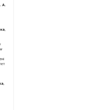
. А.
ька
,
v
aw
ені
тет
ка
,