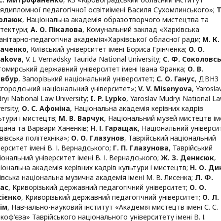
лядипломної педагогічної освітиімені Василя Сухомлинського»
;
Т
колаюк
,
Національна академія образотворчого мистецтва та
ітектури
;
А. О. Пікалова
,
Комунальний заклад «Харківська
анітарно-педагогічна академія»Харківської обласної ради
;
М. К.
гаченко
,
Київський університет імені Бориса Грінченка
;
O. О.
sakova
,
V. I. Vernadsky Taurida National University
;
С. Ф. Соколовс
омирський державний університет імені Івана Франка
;
О. В.
овбур
,
Запорізький національний університет
;
С. О. Ганус
,
ДВНЗ
городський національний університет»
;
V. V. Misenyova
,
Yarosla
ryi National Law University
;
I. P. Lypko
,
Yaroslav Mudryi National L
ersity
;
О. С. Афоніна
,
Національна академія керівних кадрів
ьтури і мистецтв
;
М. В. Варчук
,
Національний музей мистецтв ім
дана та Варвари Ханенків
;
Н. І. Гаращак
,
Національний універси
вівська політехніка»
;
О. О. Глазунов
,
Таврійський національний
верситет імені В. І. Вернадського
;
Г. П. Глазунова
,
Таврійський
іональний університет імені В. І. Вернадського
;
Ж. З. Денисюк
,
іональна академія керівних кадрів культури і мистецтв
;
Н. О. Ди
івська національна музична академія імені М. В. Лисенка
;
Л. Ф.
ас
,
Криворізький державний педагогічний університет
;
О. О.
ієнко
,
Криворізький державний педагогічний університет
;
О. Л.
ім
,
Навчально-науковий інститут «Академія мистецтв імені С. С.
коф’єва» Таврійського національного університету імені В. І.