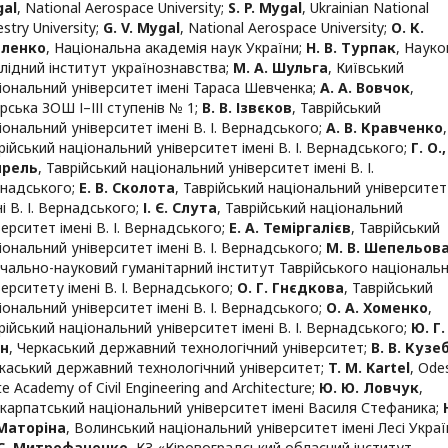
al
,
National Aerospace University
;
S. P. Mygal
,
Ukrainian National
stry University
;
G. V. Mygal
,
National Aerospace University
;
О. К.
аленко
,
Національна академія наук України
;
Н. В. Турпак
,
Науко
лідний інститут українознавства
;
М. А. Шульга
,
Київський
іональний університет імені Тараса Шевченка
;
А. А. Вовчок
,
рська ЗОШ І–ІІІ ступенів № 1
;
В. В. Ізвєков
,
Таврійський
іональний університет імені В. І. Вернадського
;
А. В. Кравченко
,
рійський національний університет імені В. І. Вернадського
;
Г. О.,
прель
,
Таврійський національний університет імені В. І.
надського
;
Е. В. Сколота
,
Таврійський національний університет
ні В. І. Вернадського
;
І. Є. Слута
,
Таврійський національний
верситет імені В. І. Вернадського
;
Е. А. Теміргалієв
,
Таврійський
іональний університет імені В. І. Вернадського
;
М. В. Шепельов
чально-науковий гуманітарний інститут Таврійського національ
верситету імені В. І. Вернадського
;
О. Г. Гнєдкова
,
Таврійський
іональний університет імені В. І. Вернадського
;
О. А. Хоменко
,
рійський національний університет імені В. І. Вернадського
;
Ю. Г.
он
,
Черкаський державний технологічний університет
;
В. В. Кузе
каський державний технологічний університет
;
T. М. Kartel
,
Ode
te Academy of Civil Engineering and Architecture
;
Ю. Ю. Ловчук
,
карпатський національний університет імені Василя Стефаника
;
Маторіна
,
Волинський національний університет імені Лесі Украї
С. Митрофаненко
,
КЗ «Кіровоградський обласний інститут