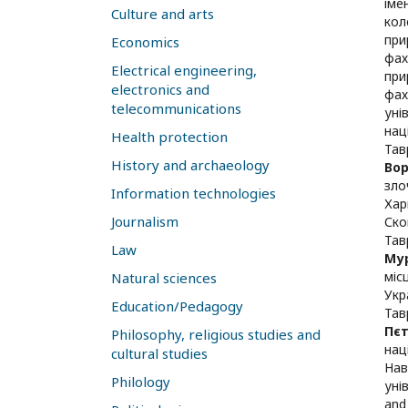
іме
Culture and arts
кол
при
Economics
фах
Electrical engineering,
при
electronics and
фах
telecommunications
уні
нац
Health protection
Тав
History and archaeology
Во
зло
Information technologies
Хар
Journalism
Ско
Тав
Law
Му
міс
Natural sciences
Укр
Education/Pedagogy
Тав
Пє
Philosophy, religious studies and
нац
cultural studies
Нав
Philology
уні
and 