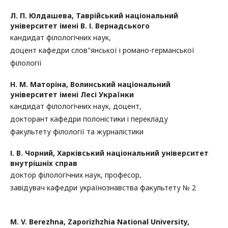
Л. П. Юлдашева,
Таврійський національний
університет імені В. І. Вернадського
кандидат філологічних наук,
доцент кафедри слов‟янської і романо-германської
філології
Н. М. Маторіна,
Волинський національний
університет імені Лесі Українки
кандидат філологічних наук, доцент,
докторант кафедри полоністики і перекладу
факультету філології та журналістики
І. В. Чорний,
Харківський національний університет
внутрішніх справ
доктор філологічних наук, професор,
завідувач кафедри українознавства факультету № 2
M. V. Berezhna,
Zaporizhzhia National University,