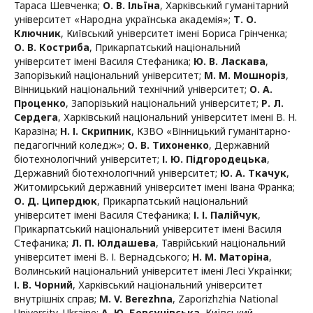
Тараса Шевченка
;
О. В. Ільїна
,
Харківський гуманітарний
університет «Народна українська академія»
;
Т. О.
Ключник
,
Київський університет імені Бориса Грінченка
;
О. В. Костриба
,
Прикарпатський національний
університет імені Василя Стефаника
;
Ю. В. Ласкава
,
Запорізький національний університет
;
М. М. Мошноріз
,
Вінницький національний технічний університет
;
О. А.
Проценко
,
Запорізький національний університет
;
Р. Л.
Сердега
,
Харківський національний університет імені В. Н.
Каразіна
;
Н. І. Скрипник
,
КЗВО «Вінницький гуманітарно-
педагогічний коледж»
;
О. В. Тихоненко
,
Державний
біотехнологічний університет
;
І. Ю. Підгородецька
,
Державний біотехнологічний університет
;
Ю. А. Ткачук
,
Житомирський державний університет імені Івана Франка
;
О. Д. Ципердюк
,
Прикарпатський національний
університет імені Василя Стефаника
;
І. І. Палійчук
,
Прикарпатський національний університет імені Василя
Стефаника
;
Л. П. Юлдашева
,
Таврійський національний
університет імені В. І. Вернадського
;
Н. М. Маторіна
,
Волинський національний університет імені Лесі Українки
;
І. В. Чорний
,
Харківський національний університет
внутрішніх справ
;
M. V. Berezhna
,
Zaporizhzhia National
University, Ukraine
;
А. Ю. Бовсунівська
,
Київський