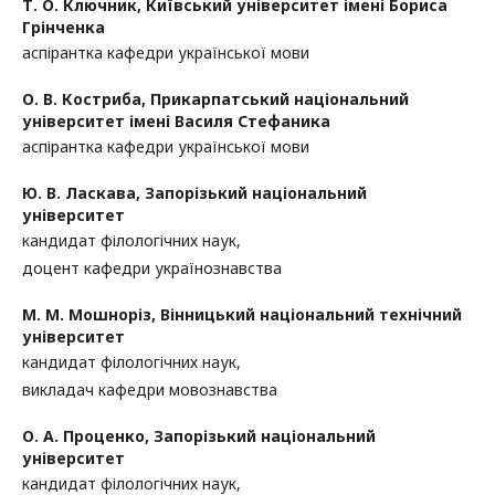
Т. О. Ключник,
Київський університет імені Бориса
Грінченка
аспірантка кафедри української мови
О. В. Костриба,
Прикарпатський національний
університет імені Василя Стефаника
аспірантка кафедри української мови
Ю. В. Ласкава,
Запорізький національний
університет
кандидат філологічних наук,
доцент кафедри українознавства
М. М. Мошноріз,
Вінницький національний технічний
університет
кандидат філологічних наук,
викладач кафедри мовознавства
О. А. Проценко,
Запорізький національний
університет
кандидат філологічних наук,