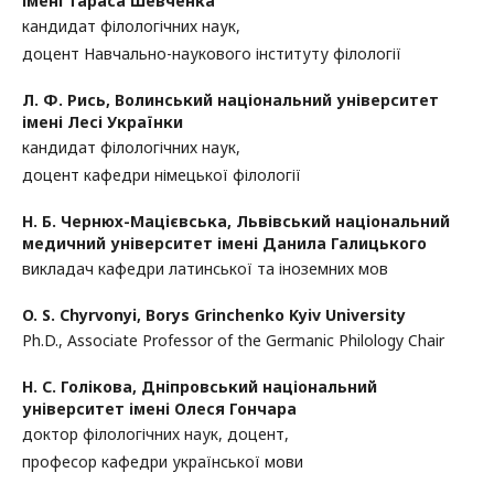
імені Тараса Шевченка
кандидат філологічних наук,
доцент Навчально-наукового інституту філології
Л. Ф. Рись,
Волинський національний університет
імені Лесі Українки
кандидат філологічних наук,
доцент кафедри німецької філології
Н. Б. Чернюх-Мацієвська,
Львівський національний
медичний університет імені Данила Галицького
викладач кафедри латинської та іноземних мов
O. S. Chyrvonyi,
Borys Grinchenko Kyiv University
Ph.D., Associate Professor of the Germanic Philology Chair
Н. С. Голікова,
Дніпровський національний
університет імені Олеся Гончара
доктор філологічних наук, доцент,
професор кафедри української мови