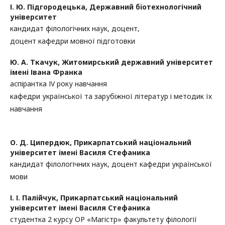
І. Ю. Підгородецька,
Державний біотехнологічний
університет
кандидат філологічних наук, доцент,
доцент кафедри мовної підготовки
Ю. А. Ткачук,
Житомирський державний університет
імені Івана Франка
аспірантка ІV року навчання
кафедри української та зарубіжної літератур і методик їх
навчання
О. Д. Ципердюк,
Прикарпатський національний
університет імені Василя Стефаника
кандидат філологічних наук, доцент кафедри української
мови
І. І. Палійчук,
Прикарпатський національний
університет імені Василя Стефаника
студентка 2 курсу ОР «Магістр» факультету філології