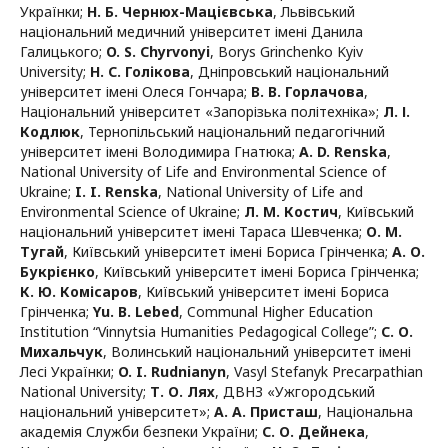
Українки
;
Н. Б. Чернюх-Мацієвська
,
Львівський
національний медичний університет імені Данила
Галицького
;
O. S. Chyrvonyi
,
Borys Grinchenko Kyiv
University
;
Н. С. Голікова
,
Дніпровський національний
університет імені Олеся Гончара
;
В. В. Горлачова
,
Національний університет «Запорізька політехніка»
;
Л. І.
Кодлюк
,
Тернопільський національний педагогічний
університет імені Володимира Гнатюка
;
A. D. Renska
,
National University of Life and Environmental Science of
Ukraine
;
I. I. Renska
,
National University of Life and
Environmental Science of Ukraine
;
Л. М. Костич
,
Київський
національний університет імені Тараса Шевченка
;
О. М.
Тугай
,
Київський університет імені Бориса Грінченка
;
А. О.
Букрієнко
,
Київський університет імені Бориса Грінченка
;
К. Ю. Комісаров
,
Київський університет імені Бориса
Грінченка
;
Yu. B. Lebed
,
Communal Higher Education
Institution “Vinnytsia Humanities Pedagogical College”
;
С. О.
Михальчук
,
Волинський національний університет імені
Лесі Українки
;
O. I. Rudnianyn
,
Vasyl Stefanyk Precarpathian
National University
;
Т. О. Лях
,
ДВНЗ «Ужгородський
національний університет»
;
А. А. Присташ
,
Національна
академія Служби безпеки України
;
С. О. Дейнека
,