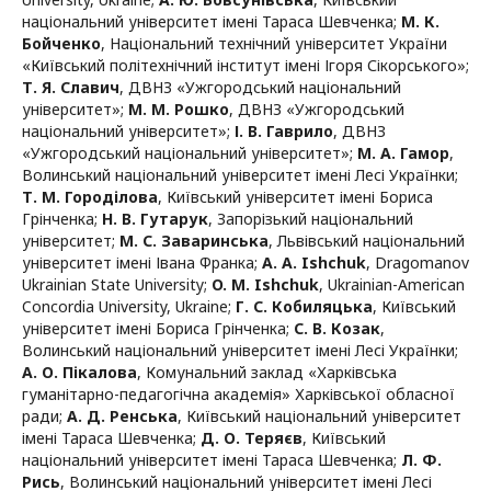
національний університет імені Тараса Шевченка
;
М. К.
Бойченко
,
Національний технічний університет України
«Київський політехнічний інститут імені Ігоря Сікорського»
;
Т. Я. Славич
,
ДВНЗ «Ужгородський національний
університет»
;
М. М. Рошко
,
ДВНЗ «Ужгородський
національний університет»
;
І. В. Гаврило
,
ДВНЗ
«Ужгородський національний університет»
;
М. А. Гамор
,
Волинський національний університет імені Лесі Українки
;
Т. М. Городілова
,
Київський університет імені Бориса
Грінченка
;
Н. В. Гутарук
,
Запорізький національний
університет
;
М. С. Заваринська
,
Львівський національний
університет імені Івана Франка
;
A. A. Ishchuk
,
Dragomanov
Ukrainian State University
;
O. M. Ishchuk
,
Ukrainian-American
Concordia University, Ukraine
;
Г. С. Кобиляцька
,
Київський
університет імені Бориса Грінченка
;
С. В. Козак
,
Волинський національний університет імені Лесі Українки
;
А. О. Пікалова
,
Комунальний заклад «Харківська
гуманітарно-педагогічна академія» Харківської обласної
ради
;
А. Д. Ренська
,
Київський національний університет
імені Тараса Шевченка
;
Д. О. Теряєв
,
Київський
національний університет імені Тараса Шевченка
;
Л. Ф.
Рись
,
Волинський національний університет імені Лесі