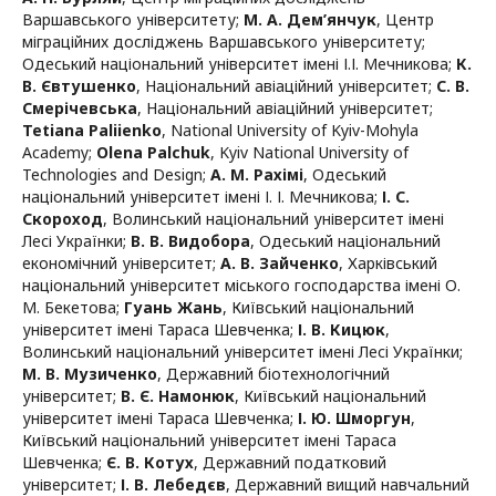
Варшавського університету
;
М. А. Дем’янчук
,
Центр
міграційних досліджень Варшавського університету;
Одеський національний університет імені І.І. Мечникова
;
К.
В. Євтушенко
,
Національний авіаційний університет
;
С. В.
Смерічевська
,
Національний авіаційний університет
;
Tetiana Paliienko
,
National University of Kyiv-Mohyla
Academy
;
Olena Palchuk
,
Kyiv National University of
Technologies and Design
;
А. М. Рахімі
,
Одеський
національний університет імені І. І. Мечникова
;
І. С.
Скороход
,
Волинський національний університет імені
Лесі Українки
;
В. В. Видобора
,
Одеський національний
економічний університет
;
А. В. Зайченко
,
Харківський
національний університет міського господарства імені О.
М. Бекетова
;
Гуань Жань
,
Київський національний
університет імені Тараса Шевченка
;
І. В. Кицюк
,
Волинський національний університет імені Лесі Українки
;
М. В. Музиченко
,
Державний біотехнологічний
університет
;
В. Є. Намонюк
,
Київський національний
університет імені Тараса Шевченка
;
І. Ю. Шморгун
,
Київський національний університет імені Тараса
Шевченка
;
Є. В. Котух
,
Державний податковий
університет
;
І. В. Лебедєв
,
Державний вищий навчальний