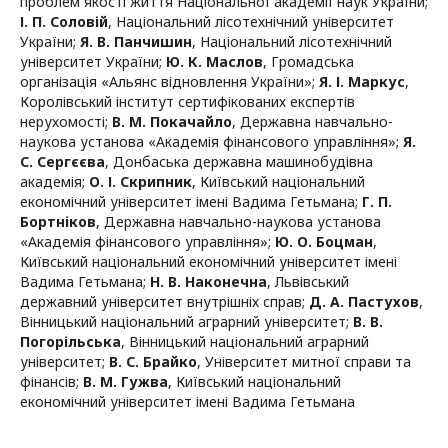
проблем якості життя Національної академії наук України
;
І. П. Соловій
,
Національний лісотехнічний університет
України
;
Я. В. Панчишин
,
Національний лісотехнічний
університет України
;
Ю. К. Маслов
,
Громадська
організація «Альянс відновлення України»
;
Я. І. Маркус
,
Королівський інститут сертифікованих експертів
нерухомості
;
В. М. Покачайло
,
Державна навчально-
наукова установа «Академія фінансового управління»
;
Я.
С. Сергєєва
,
Донбаська державна машинобудівна
академія
;
О. І. Скрипник
,
Київський національний
економічний університет імені Вадима Гетьмана
;
Г. П.
Бортніков
,
Державна навчально-наукова установа
«Академія фінансового управління»
;
Ю. О. Боцман
,
Київський національний економічний університет імені
Вадима Гетьмана
;
Н. В. Наконечна
,
Львівський
державний університет внутрішніх справ
;
Д. А. Пастухов
,
Вінницький національний аграрний університет
;
В. В.
Погорільська
,
Вінницький національний аграрний
університет
;
В. С. Брайко
,
Університет митної справи та
фінансів
;
В. М. Гужва
,
Київський національний
економічний університет імені Вадима Гетьмана