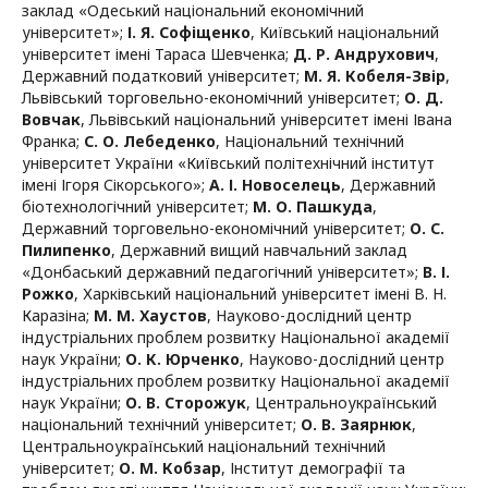
заклад «Одеський національний економічний
університет»
;
І. Я. Софіщенко
,
Київський національний
університет імені Тараса Шевченка
;
Д. Р. Андрухович
,
Державний податковий університет
;
М. Я. Кобеля-Звір
,
Львівський торговельно-економічний університет
;
О. Д.
Вовчак
,
Львівський національний університет імені Івана
Франка
;
С. О. Лебеденко
,
Національний технічний
університет України «Київський політехнічний інститут
імені Ігоря Сікорського»
;
А. І. Новоселець
,
Державний
біотехнологічний університет
;
М. О. Пашкуда
,
Державний торговельно-економічний університет
;
О. С.
Пилипенко
,
Державний вищий навчальний заклад
«Донбаський державний педагогічний університет»
;
В. І.
Рожко
,
Харківський національний університет імені В. Н.
Каразіна
;
М. М. Хаустов
,
Науково-дослідний центр
індустріальних проблем розвитку Національної академії
наук України
;
О. К. Юрченко
,
Науково-дослідний центр
індустріальних проблем розвитку Національної академії
наук України
;
О. В. Сторожук
,
Центральноукраїнський
національний технічний університет
;
О. В. Заярнюк
,
Центральноукраїнський національний технічний
університет
;
О. М. Кобзар
,
Інститут демографії та