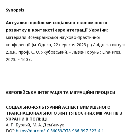
Synopsis
Актуальні проблеми соціально-економічного
розвитку в контексті євроінтеграції України:
матеріали Всеукраїнської науково-практичної
конференції (м. Одеса, 22 вересня 2023 р.) / відп. за випуск
д.е.н., проф. С. О. Якубовський. – Львів-Торунь : Liha-Pres,
2023. – 160 с.
ЄВРОПЕЙСЬКА ІНТЕГРАЦІЯ ТА МІГРАЦІЙНІ ПРОЦЕСИ
СОЦІАЛЬНО-КУЛЬТУРНИЙ АСПЕКТ ВИМУШЕНОГО
ТРАНСНАЦІОНАЛЬНОГО ЖИТТЯ ВОЄННИХ МІГРАНТІВ З
УКРАЇНИ В ПОЛЬЩІ
А. П. Бурляй, М. А. Дем’янчук
DOI:
https://doi.org/10.36059/978-966-397-323-4-1