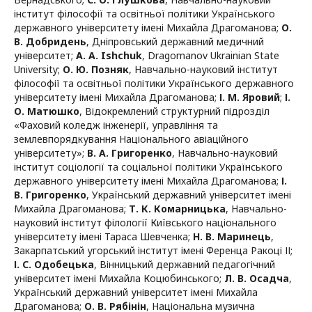
інститут філософії та освітньої політики Українського
державного університету імені Михайла Драгоманова
;
О.
В. Добридень
,
Дніпровський державний медичний
університет
;
A. A. Ishchuk
,
Dragomanov Ukrainian State
University
;
О. Ю. Позняк
,
Навчально-науковий інститут
філософії та освітньої політики Українського державного
університету імені Михайла Драгоманова
;
І. М. Яровий
;
І.
О. Матюшко
,
Відокремлений структурний підрозділ
«Фаховий коледж інженерії, управління та
землевпорядкування Національного авіаційного
університету»
;
В. А. Григоренко
,
Навчально-науковий
інститут соціології та соціальної політики Українського
державного університету імені Михайла Драгоманова
;
І.
В. Григоренко
,
Український державний університет імені
Михайла Драгоманова
;
Т. К. Комарницька
,
Навчально-
науковий інститут філології Київського національного
університету імені Тараса Шевченка
;
Н. В. Маринець
,
Закарпатський угорський інститут імені Ференца Ракоці ІІ
;
І. С. Одобецька
,
Вінницький державний педагогічний
університет імені Михайла Коцюбинського
;
Л. В. Осадча
,
Український державний університет імені Михайла
Драгоманова
;
О. В. Рябінін
,
Національна музична