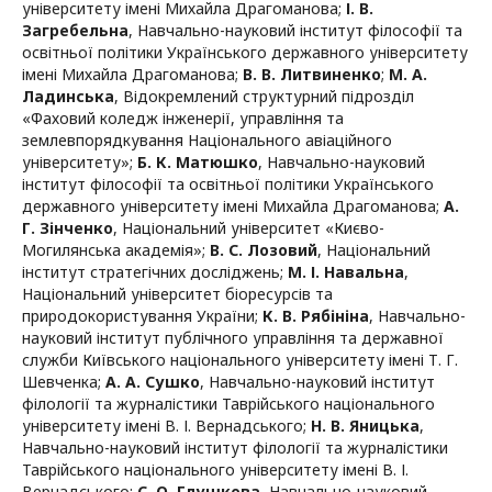
університету імені Михайла Драгоманова
;
І. В.
Загребельна
,
Навчально-науковий інститут філософії та
освітньої політики Українського державного університету
імені Михайла Драгоманова
;
В. В. Литвиненко
;
М. А.
Ладинська
,
Відокремлений структурний підрозділ
«Фаховий коледж інженерії, управління та
землевпорядкування Національного авіаційного
університету»
;
Б. К. Матюшко
,
Навчально-науковий
інститут філософії та освітньої політики Українського
державного університету імені Михайла Драгоманова
;
А.
Г. Зінченко
,
Національний університет «Києво-
Могилянська академія»
;
В. С. Лозовий
,
Національний
інститут стратегічних досліджень
;
М. І. Навальна
,
Національний університет біоресурсів та
природокористування України
;
К. В. Рябініна
,
Навчально-
науковий інститут публічного управління та державної
служби Київського національного університету імені Т. Г.
Шевченка
;
А. А. Сушко
,
Навчально-науковий інститут
філології та журналістики Таврійського національного
університету імені В. І. Вернадського
;
Н. В. Яницька
,
Навчально-науковий інститут філології та журналістики
Таврійського національного університету імені В. І.
Вернадського
;
С. О. Глушкова
,
Навчально-науковий