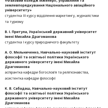
«Фаховий коледж інженерії, управління та
землевпорядкування Національного авіаційного
університету»
студентка ІІІ курсу відділення маркетингу, журналістики
та туризму
В. І. Притула,
Український державний університет
імені Михайла Драгоманова
студентка І курсу природничого факультету
А. О. Мельниченко,
Навчально-науковий інститут
філософії та освітньої політики Українського
державного університету імені Михайла
Драгоманова
аспірантка кафедри богослов’я та релігієзнавства,
асистентка кафедри філософії
К. В. Сабадаш,
Навчально-науковий інститут
філософії та освітньої політики Українського
державного університету імені Михайла
Драгоманова