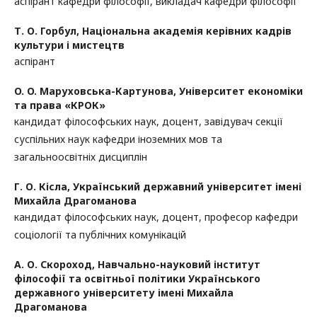
аспірант кафедри філософії, викладач кафедри філософії
Т. О. Горбул,
Національна академія керівних кадрів
культури і мистецтв
аспірант
O. O. Маруховська-Картунова,
Університет економіки
та права «КРОК»
кандидат філософських наук, доцент, завідувач секції
суспільних наук кафедри іноземних мов та
загальноосвітніх дисциплін
Г. О. Кісла,
Український державний університет імені
Михайла Драгоманова
кандидат філософських наук, доцент, професор кафедри
соціології та публічних комунікацій
А. О. Скороход,
Навчально-науковий інститут
філософії та освітньої політики Українського
державного університету імені Михайла
Драгоманова