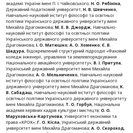
академії України імені П. І. Чайковського
;
Н. О. Рябініна
,
Державний податковий університет
;
Н. В. Шевченко
,
Навчально-науковий інститут філософії та освітньої
політики Українського державного університету імені
Михайла Драгоманова
;
М. Е. В. Джордж
,
Навчально-
науковий інститут філософії та освітньої політики
Українського державного університету імені Михайла
Драгоманова
;
І. О. Матюшко
;
А. О. Хоменко
;
Є. В.
Шадура
,
Відокремлений структурний підрозділ «Фаховий
коледж інженерії, управління та землевпорядкування
Національного авіаційного університету»
;
В. І. Притула
,
Український державний університет імені Михайла
Драгоманова
;
А. О. Мельниченко
,
Навчально-науковий
інститут філософії та освітньої політики Українського
державного університету імені Михайла Драгоманова
;
К.
В. Сабадаш
,
Навчально-науковий інститут філософії та
освітньої політики Українського державного університету
імені Михайла Драгоманова
;
Т. О. Горбул
,
Національна
академія керівних кадрів культури і мистецтв
;
O. O.
Маруховська-Картунова
,
Університет економіки та
права «КРОК»
;
Г. О. Кісла
,
Український державний
університет імені Михайла Драгоманова
;
А. О. Скороход
,