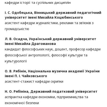
кафедри історії та суспільних дисциплін
І. С. Одобецька,
Вінницький державний педагогічний
університет імені Михайла Коцюбинського
асистент кафедри журналістики, реклами та зв’язків з
громадськістю
Л. В. Осадча,
Український державний університет
імені Михайла Драгоманова
кандидат філософських наук, доцент, професор кафедри
філософської антропології, філософії культури та
культурології
О. В. Рябінін,
Національна музична академії України
імені П. І. Чайковського
асистент-стажист кафедри скрипки
Н. О. Рябініна,
Державний податковий університет
аспірантка кафедри економіки, підприємництва та
економічної безпеки