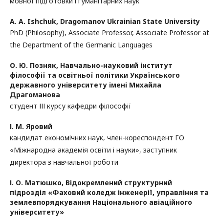
мовної підготовки і гуманітарних наук
A. A. Ishchuk,
Dragomanov Ukrainian State University
PhD (Philosophy), Associate Professor, Associate Professor at
the Department of the Germanic Languages
О. Ю. Позняк,
Навчально-науковий інститут
філософії та освітньої політики Українського
державного університету імені Михайла
Драгоманова
студент ІІІ курсу кафедри філософії
І. М. Яровий
кандидат економічних наук, член-кореспондент ГО
«Міжнародна академія освіти і науки», заступник
директора з навчальної роботи
І. О. Матюшко,
Відокремлений структурний
підрозділ «Фаховий коледж інженерії, управління та
землевпорядкування Національного авіаційного
університету»