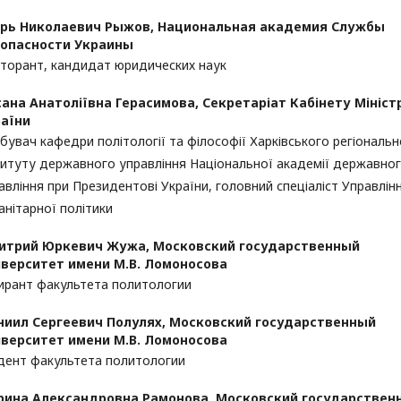
орь Николаевич Рыжов,
Национальная академия Службы
зопасности Украины
торант, кандидат юридических наук
ана Анатоліївна Герасимова,
Секретаріат Кабінету Мініст
аїни
бувач кафедри політології та філософії Харківського регіональ
титуту державного управління Національної академії державно
авління при Президентові України, головний спеціаліст Управлін
анітарної політики
итрий Юркевич Жужа,
Московский государственный
верситет имени М.В. Ломоносова
ирант факультета политологии
иил Сергеевич Полулях,
Московский государственный
верситет имени М.В. Ломоносова
дент факультета политологии
рина Александровна Рамонова,
Московский государствен