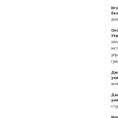
Иг
бе
док
Окс
Укр
здо
інс
упр
гум
Дм
уни
асп
Дан
уни
сту
Ма