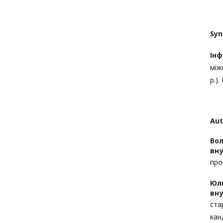
Syn
Інф
між
р.).
Aut
Вол
вну
про
Юл
вн
ста
кан