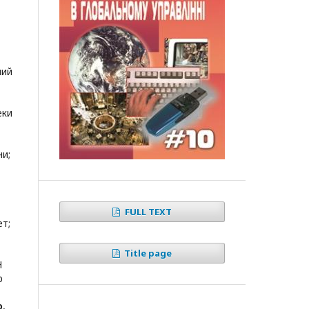
ний
еки
а
ни
;
FULL TEXT
ет
;
Title page
Н
р
о
,