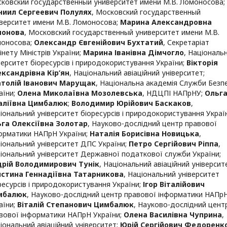
ковский государственный университет имени М.В. Ломоносова
;
иил Сергеевич Полулях
,
Московский государственный
верситет имени М.В. Ломоносова
;
Марина Александровна
монова
,
Московский государственный университет имени М.В.
оносова
;
Олександр Євгенійович Бухтатий
,
Секретаріат
інету Міністрів України
;
Марина Іванівна Дімчогло
,
Національ
верситет біоресурсів і природокористування України
;
Вікторія
ксандрівна Кір’ян
,
Національний авіаційний університет
;
толій Іванович Марущак
,
Національна академія Служби Безп
аїни
;
Олена Миколаївна Мозолевська
,
НДЦПІ НАПрНУ
;
Ольг
аліївна Цимбалюк
;
Володимир Юрійович Баскаков
,
іональний університет біоресурсів і природокористування Украї
га Олексіївна Золотар
,
Науково-дослідний центр правової
орматики НАПрН України
;
Наталія Борисівна Новицька
,
іональний університет ДПС України
;
Петро Сергійович Ріппа
,
іональний університет Державної податкової служби України
;
рій Володимирович Тунік
,
Національний авіаційний університ
стина Геннадіївна Татарникова
,
Національний університет
ресурсів і природокористування України
;
Ігор Віталійович
мбалюк
,
Науково-дослідний центр правової інформатики НАПр
аїни
;
Віталій Степанович Цимбалюк
,
Науково-дослідний цент
вової інформатики НАПрН України
;
Олена Василівна Чуприна
,
іональний авіаційний університет
;
Юрій Сергійович Федоренк