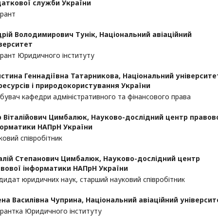
аткової служби України
ірант
рій Володимирович Тунік,
Національний авіаційний
верситет
ірант Юридичного інституту
стина Геннадіївна Татарникова,
Національний університе
ресурсів і природокористування України
бувач кафедри адміністративного та фінансового права
р Віталійович Цимбалюк,
Науково-дослідний центр правов
орматики НАПрН України
ковий співробітник
алій Степанович Цимбалюк,
Науково-дослідний центр
вової інформатики НАПрН України
дидат юридичних наук, старший науковий співробітник
на Василівна Чуприна,
Національний авіаційний університ
ірантка Юридичного інституту