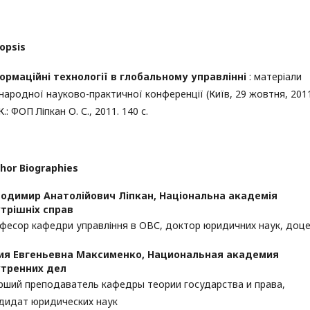
opsis
ормаційні технології в глобальному управлінні
: матеріали
народної науково-практичної конференції (Київ, 29 жовтня, 201
 К.: ФОП Ліпкан О. С., 2011. 140 с.
hor Biographies
одимир Анатолійович Ліпкан,
Національна академія
трішніх справ
фесор кафедри управління в ОВС, доктор юридичних наук, доц
ия Евгеньевна Максименко,
Национальная академия
утренних дел
рший преподаватель кафедры теории государства и права,
дидат юридических наук