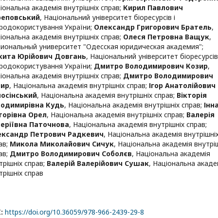
іональна академія внутрішніх справ
;
Кирил Павлович
реповський
,
Національний університет біоресурсів і
родокористування України
;
Олександр Григорович Братель
,
іональна академія внутрішніх справ
;
Олеся Петровна Ващук
,
иональный университет "Одесская юридическая академия"
;
кита Юрійович Довгань
,
Національний університет біоресурсів 
родокористування України
;
Дмитро Володимирович Козир
,
іональна академія внутрішніх справ
;
Дмитро Володимирович
зир
,
Національна академія внутрішніх справ
;
Ігор Анатолійович
осінський
,
Національна академія внутрішніх справ
;
Вікторія
лодимирівна Кудь
,
Національна академія внутрішніх справ
;
Інн
торівна Орел
,
Національна академія внутрішніх справ
;
Валерія
еріївна Паточнова
,
Національна академія внутрішніх справ
;
ександр Петрович Радкевич
,
Національна академія внутрішні
ав
;
Микола Миколайович Сичук
,
Національна академія внутрі
ав
;
Дмитро Володимирович Соболєв
,
Національна академія
трішніх справ
;
Валерій Валерійович Сушак
,
Національна акаде
трішніх справ
I:
https://doi.org/10.36059/978-966-2439-29-8