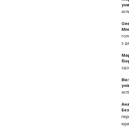
уни
асп
Оле
Мін
гол
з д
Мар
біо
здо
Вік
уні
асп
Ана
Без
пер
юри