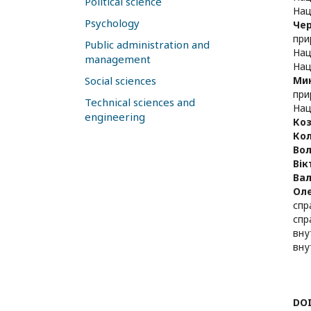
Political science
Нац
Psychology
Че
при
Public administration and
Нац
management
Нац
Social sciences
Ми
при
Technical sciences and
Нац
engineering
Ко
Кол
Во
Вік
Вал
Ол
спр
спр
вну
вну
DO