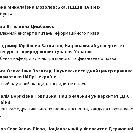
ена Миколаївна Мозолевська,
НДЦПІ НАПрНУ
бувач
га Віталіївна Цимбалюк
алежний експерт з питань інформаційного права
лодимир Юрійович Баскаков,
Національний університет
ресурсів і природокористування України
бувач кафедри адміністративного та фінансового права
га Олексіївна Золотар,
Науково-дослідний центр правово
орматики НАПрН України
рший науковий, кандидат юридичних наук
алія Борисівна Новицька,
Національний університет ДПС
аїни
ент кафедри цивільно-правових дисциплін, кандидат юридични
к
ро Сергійович Ріппа,
Національний університет Державно