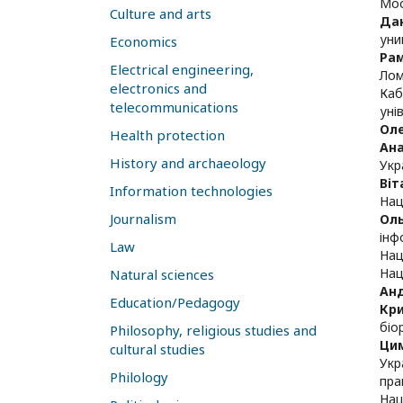
Мос
Culture and arts
Дан
уни
Economics
Ра
Electrical engineering,
Лом
electronics and
Каб
telecommunications
уні
Оле
Health protection
Ана
History and archaeology
Укр
Віт
Information technologies
Нац
Journalism
Оль
інф
Law
Нац
Нац
Natural sciences
Анд
Education/Pedagogy
Кри
біо
Philosophy, religious studies and
Ци
cultural studies
Укр
Philology
пра
Нац