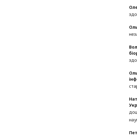
Ол
здо
Оль
нез
Во
біо
здо
Оль
інф
ста
Нат
Укр
доц
нау
Пет