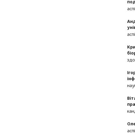
под
асп
Анд
уні
асп
Кри
біо
здо
Іго
інф
нау
Віт
пра
кан
Оле
асп