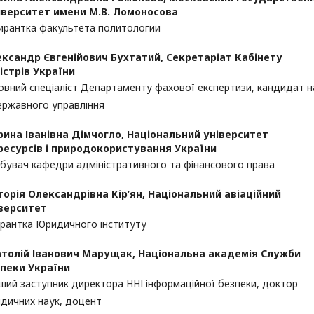
верситет имени М.В. Ломоносова
ирантка факультета политологии
ксандр Євгенійович Бухтатий,
Секретаріат Кабінету
істрів України
овний спеціаліст Департаменту фахової експертизи, кандидат н
ержавного управління
ина Іванівна Дімчогло,
Національний університет
ресурсів і природокористування України
бувач кафедри адміністративного та фінансового права
торія Олександрівна Кір’ян,
Національний авіаційний
верситет
ірантка Юридичного інституту
толій Іванович Марущак,
Національна академія Служби
пеки України
ший заступник директора ННІ інформаційної безпеки, доктор
дичних наук, доцент