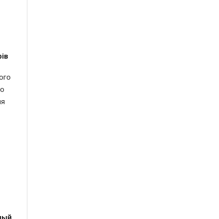
рів
ного
го
ня
ный