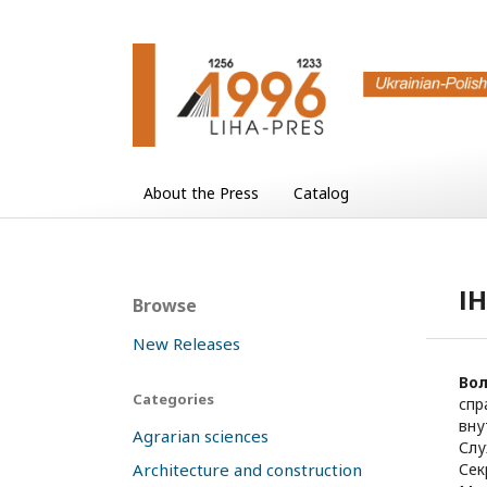
About the Press
Catalog
І
Browse
New Releases
Вол
Categories
спр
вну
Agrarian sciences
Слу
Architecture and construction
Сек