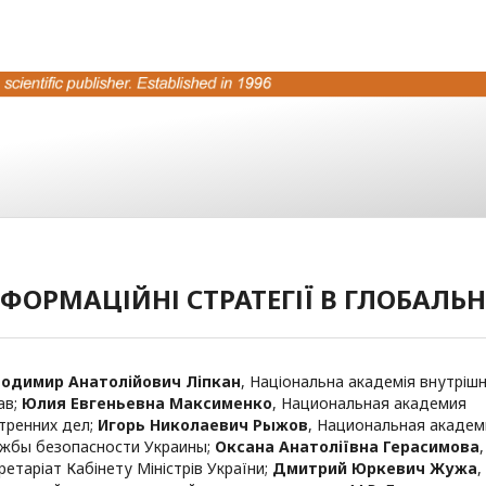
НФОРМАЦІЙНІ СТРАТЕГІЇ В ГЛОБАЛЬ
одимир Анатолійович Ліпкан
,
Національна академія внутрішн
ав
;
Юлия Евгеньевна Максименко
,
Национальная академия
тренних дел
;
Игорь Николаевич Рыжов
,
Национальная академ
жбы безопасности Украины
;
Оксана Анатоліївна Герасимова
,
ретаріат Кабінету Міністрів України
;
Дмитрий Юркевич Жужа
,