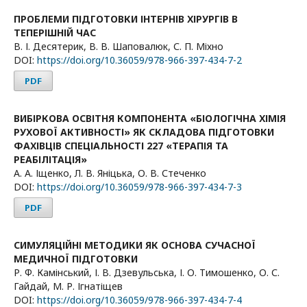
ПРОБЛЕМИ ПІДГОТОВКИ ІНТЕРНІВ ХІРУРГІВ В
ТЕПЕРІШНІЙ ЧАС
В. І. Десятерик, В. В. Шаповалюк, С. П. Міхно
DOI:
https://doi.org/10.36059/978-966-397-434-7-2
PDF
ВИБІРКОВА ОСВІТНЯ КОМПОНЕНТА «БІОЛОГІЧНА ХІМІЯ
РУХОВОЇ АКТИВНОСТІ» ЯК СКЛАДОВА ПІДГОТОВКИ
ФАХІВЦІВ СПЕЦІАЛЬНОСТІ 227 «ТЕРАПІЯ ТА
РЕАБІЛІТАЦІЯ»
А. А. Іщенко, Л. В. Яніцька, О. В. Стеченко
DOI:
https://doi.org/10.36059/978-966-397-434-7-3
PDF
СИМУЛЯЦІЙНІ МЕТОДИКИ ЯК ОСНОВА СУЧАСНОЇ
МЕДИЧНОЇ ПІДГОТОВКИ
Р. Ф. Камінський, І. В. Дзевульська, І. О. Тимошенко, О. С.
Гайдай, М. Р. Ігнатіщев
DOI:
https://doi.org/10.36059/978-966-397-434-7-4