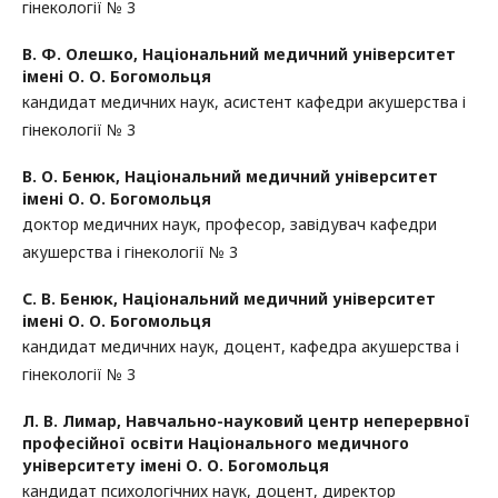
гінекології № 3
В. Ф. Олешко,
Національний медичний університет
імені О. О. Богомольця
кандидат медичних наук, асистент кафедри акушерства і
гінекології № 3
В. О. Бенюк,
Національний медичний університет
імені О. О. Богомольця
доктор медичних наук, професор, завідувач кафедри
акушерства і гінекології № 3
С. В. Бенюк,
Національний медичний університет
імені О. О. Богомольця
кандидат медичних наук, доцент, кафедра акушерства і
гінекології № 3
Л. В. Лимар,
Навчально-науковий центр неперервної
професійної освіти Національного медичного
університету імені О. О. Богомольця
кандидат психологічних наук, доцент, директор