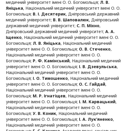
медичний університет імені О. О. Богомольця
;
Л. В.
Яніцька
,
Національний медичний університет імені О. О.
Богомольця
;
В. І. Десятерик
,
Дніпровський державний
медичний університет
;
В. В. Шаповалюк
,
Дніпровський
державний медичний університет
;
С. П. Міхно
,
Дніпровський державний медичний університет
;
А. А.
Іщенко
,
Національний медичний університет імені О. О.
Богомольця
;
Л. В. Яніцька
,
Національний медичний
університет імені О. О. Богомольця
;
О. В. Стеченко
,
Національний медичний університет імені О. О.
Богомольця
;
Р. Ф. Камінський
,
Національний медичний
університет імені О. О. Богомольця
;
І. В. Дзевульська
,
Національний медичний університет імені О. О.
Богомольця
;
І. О. Тимошенко
,
Національний медичний
університет імені О. О. Богомольця
;
О. С. Гайдай
,
Національний медичний університет імені О. О.
Богомольця
;
М. Р. Ігнатіщев
,
Національний медичний
університет імені О. О. Богомольця
;
І. М. Карвацький
,
Національний медичний університет імені О. О.
Богомольця
;
У. В. Коник
,
Національний медичний
університет імені О. О. Богомольця
;
І. А. Лук’яненко
,
Національний медичний університет імені О. О.
Богомольця
;
Г. С. Кашина
,
Академія праці, соціальних