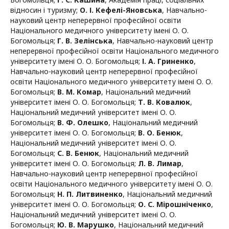
відносин і туризму
;
О. І. Кефелі-Яновська
,
Навчально-
науковий центр неперервної професійної освіти
Національного медичного університету імені О. О.
Богомольця
;
Г. В. Зелінська
,
Навчально-науковий центр
неперервної професійної освіти Національного медичного
університету імені О. О. Богомольця
;
І. А. Гриненко
,
Навчально-науковий центр неперервної професійної
освіти Національного медичного університету імені О. О.
Богомольця
;
В. М. Комар
,
Національний медичний
університет імені О. О. Богомольця
;
Т. В. Ковалюк
,
Національний медичний університет імені О. О.
Богомольця
;
В. Ф. Олешко
,
Національний медичний
університет імені О. О. Богомольця
;
В. О. Бенюк
,
Національний медичний університет імені О. О.
Богомольця
;
С. В. Бенюк
,
Національний медичний
університет імені О. О. Богомольця
;
Л. В. Лимар
,
Навчально-науковий центр неперервної професійної
освіти Національного медичного університету імені О. О.
Богомольця
;
Н. П. Литвиненко
,
Національний медичний
університет імені О. О. Богомольця
;
О. С. Мірошніченко
,
Національний медичний університет імені О. О.
Богомольця
;
Ю. В. Марушко
,
Національний медичний