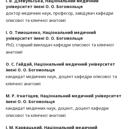
І. В. Дзевульська,
Національний медичний
університет імені О. О. Богомольця
доктор медичних наук, професор, завідувач кафедри
описової та клінічної анатомії
І. О. Тимошенко,
Національний медичний
університет імені О. О. Богомольця
PhD, старший викладач кафедри описової та клінічної
анатомії
О. С. Гайдай,
Національний медичний університет
імені О. О. Богомольця
кандидат медмчних наук, доцент кафедри описової та
клінічної анатомії
М. Р. Ігнатіщев,
Національний медичний університет
імені О. О. Богомольця
кандидат медичних наук, доцент, доцент кафедри
описової та клінічної анатомії
І. М. Карвацький,
Національний медичний