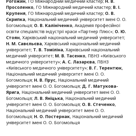
Рогожин
,
ГО Міжнародний медичний кластер
;
Н. В.
Просоленко
,
ГО Міжнародний медичний кластер
;
В. І.
Крупеня
,
ГО Міжнародний медичний кластер
;
О. В.
Скрипка
,
Національний медичний університет імені О. О.
Богомольця
;
О. В. Калініченко
,
Академія професійної
освіти спеціалістів індустрії краси «Партнер Плюс»
;
О. Ю.
Стоян
,
Харківський національний медичний університет
;
Н. М. Савєльєва
,
Харківський національний медичний
університет
;
Т. В. Томіліна
,
Харківський національний
медичний університет
;
М. В. Тасенко
,
ПВНЗ «Київського
медичного університету»
;
А. С. Лазарєва
,
ПВНЗ
«Київського медичного університету»
;
В. Г. Терентюк
,
Національний медичний університет імені О. О.
Богомольця
;
Н. В. Прус
,
Національний медичний
університет імені О. О. Богомольця
;
Д. Г. Матукова-
Ярига
,
Національний медичний університет імені О. О.
Богомольця
;
Л. В. Яніцька
,
Національний медичний
університет імені О. О. Богомольця
;
О. В. Стеченко
,
Національний медичний університет імені О. О.
Богомольця
;
Н. О. Постернак
,
Національний медичний
університет імені О. О. Богомольця