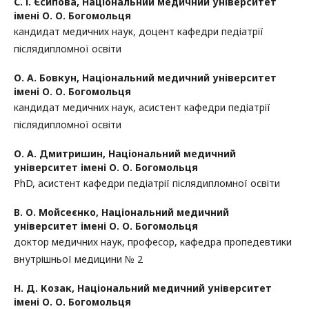
С. І. Єсипова,
Національний медичний університет
імені О. О. Богомольця
кандидат медичних наук, доцент кафедри педіатрії
післядипломної освіти
О. А. Бовкун,
Національний медичний університет
імені О. О. Богомольця
кандидат медичних наук, асистент кафедри педіатрії
післядипломної освіти
О. А. Дмитришин,
Національний медичний
університет імені О. О. Богомольця
PhD, асистент кафедри педіатрії післядипломної освіти
В. О. Мойсеєнко,
Національний медичний
університет імені О. О. Богомольця
доктор медичних наук, професор, кафедра пропедевтики
внутрішньої медицини № 2
Н. Д. Козак,
Національний медичний університет
імені О. О. Богомольця