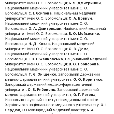
університет імені О. О. Богомольця
;
Б. Я. Дмитришин
,
Національний медичний університет імені О. О.
Богомольця
;
С. І. Єсипова
,
Національний медичний
університет імені О. О. Богомольця
;
О. А. Бовкун
,
Національний медичний університет імені О. О.
Богомольця
;
О. А. Дмитришин
,
Національний медичний
університет імені О. О. Богомольця
;
В. О. Мойсеєнко
,
Національний медичний університет імені О. О.
Богомольця
;
Н. Д. Козак
,
Національний медичний
університет імені О. О. Богомольця
;
О. В. Дема
,
Національний медичний університет імені О. О.
Богомольця
;
І. В. Ніженковська
,
Національний медичний
університет імені О. О. Богомольця
;
В. О. Проворова
,
Національний медичний університет імені О. О.
Богомольця
;
Т. Є. Оніщенко
,
Запорізький державний
медико-фармацевтичний університет
;
О. О. Корнієнко
,
Запорізький державний медико-фармацевтичний
університет
;
О. В. Рябоконь
,
Запорізький державний
медико-фармацевтичний університет
;
О. Г. Рогова
,
Навчально-науковий інститут післядипломної освіти
Харківського національного медичного університету
;
О. І.
Сердюк
,
ГО Міжнародний медичний кластер
;
Б. А.