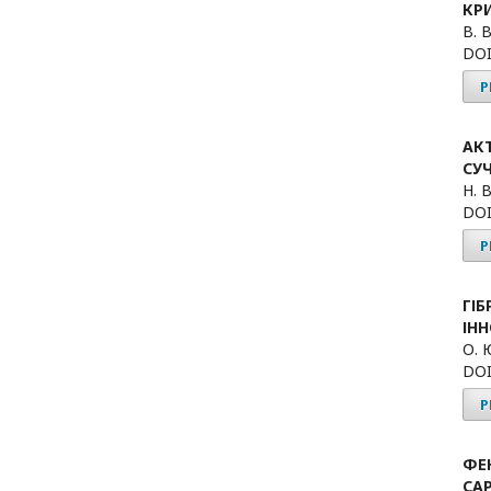
КР
В. 
DOI
P
АК
СУ
Н. 
DOI
P
ГІ
ІН
О. 
DOI
P
ФЕ
САР