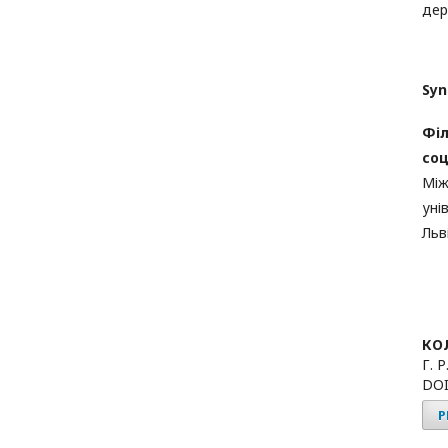
дер
Syn
Філ
соц
Між
уні
Льві
КО
Г. 
DOI
P