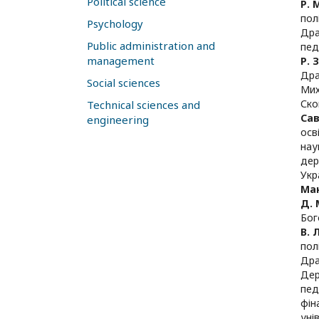
Political science
Р. 
пол
Psychology
Дра
Public administration and
пед
management
Р. 
Дра
Social sciences
Мих
Ско
Technical sciences and
Са
engineering
осв
нау
дер
Укр
Ма
Д. 
Бог
В. 
пол
Дра
Дер
пед
фін
уні