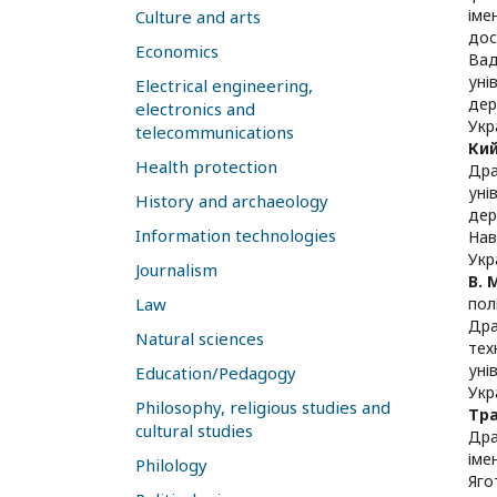
іме
Culture and arts
дос
Economics
Вад
уні
Electrical engineering,
дер
electronics and
Укр
telecommunications
Ки
Health protection
Дра
уні
History and archaeology
дер
Information technologies
Нав
Укр
Journalism
В. 
Law
пол
Дра
Natural sciences
тех
уні
Education/Pedagogy
Укр
Philosophy, religious studies and
Тр
cultural studies
Дра
іме
Philology
Яго