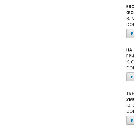
ЕВО
ФО
В. 
DOI
P
НА 
ГР
К. 
DOI
P
ТЕ
УМ
Ю. 
DOI
P