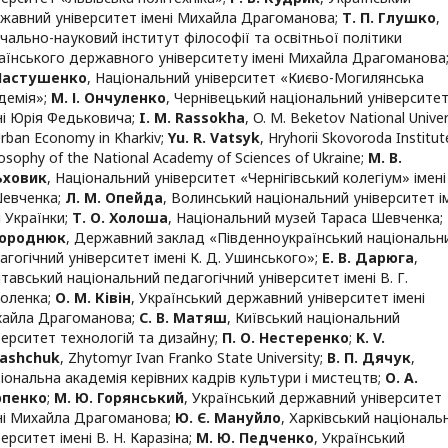
жавний університет імені Михайла Драгоманова
;
Т. П. Глушко
,
чально-науковий інститут філософії та освітньої політики
аїнського державного університету імені Михайла Драгоманова
 Пастушенко
,
Національний університет «Києво-Могилянська
демія»
;
М. І. Ончуленко
,
Чернівецький національний університе
ні Юрія Федьковича
;
I. M. Rassokha
,
O. M. Beketov National Univer
Urban Economy in Kharkiv
;
Yu. R. Vatsyk
,
Hryhorii Skovoroda Institut
losophy of the National Academy of Sciences of Ukraine
;
М. В.
ьховик
,
Національний університет «Чернігівський колегіум» імені 
Шевченка
;
Л. М. Опейда
,
Волинський національний університет і
і Українки
;
Т. О. Холоша
,
Національний музей Тараса Шевченка
;
Городнюк
,
Державний заклад «Південноукраїнський національн
агогічний університет імені К. Д. Ушинського»
;
Е. В. Дарюга
,
тавський національний педагогічний університет імені В. Г.
оленка
;
О. М. Ківін
,
Український державний університет імені
айла Драгоманова
;
С. В. Матяш
,
Київський національний
верситет технологій та дизайну
;
П. О. Нестеренко
;
K. V.
ashchuk
,
Zhytomyr Ivan Franko State University
;
В. П. Дячук
,
іональна академія керівних кадрів культури і мистецтв
;
О. А.
рпенко
;
М. Ю. Горянський
,
Український державний університет
ні Михайла Драгоманова
;
Ю. Є. Мануйло
,
Харківський національ
верситет імені В. Н. Каразіна
;
М. Ю. Педченко
,
Український