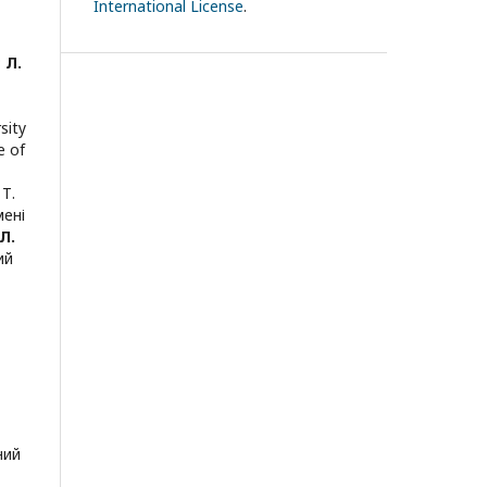
International License
.
;
Л.
т
sity
e of
Т.
мені
Л.
ий
ний