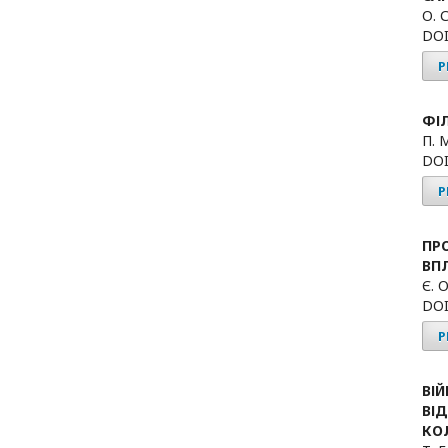
О. 
DOI
P
ФІ
П. 
DOI
P
ПР
ВПЛ
Є. 
DOI
P
ВІ
ВІ
КО