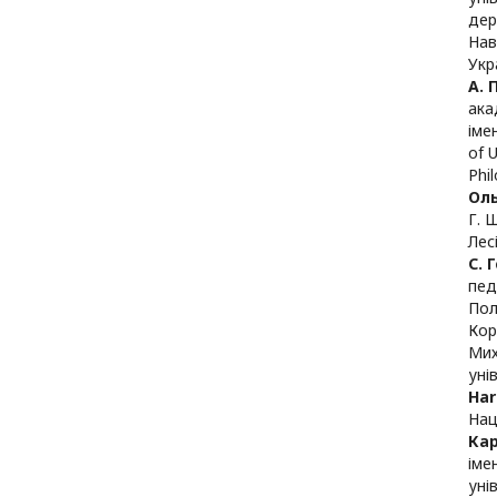
дер
Нав
Укр
А.
ака
іме
of 
Phi
Ол
Г. 
Лес
С. 
пед
Пол
Кор
Мих
уні
Har
Нац
Ка
іме
уні