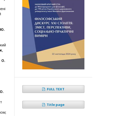
ені
й
 Ю.
ький
як
,
;
О.
FULL TEXT
 О.
ет
Title page
лом
;