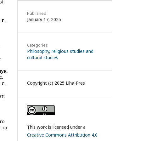
ої
Published
January 17, 2025
;
Г.
Categories
.
Philosophy, religious studies and
cultural studies
-
чук
,
С.
Copyright (c) 2025 Liha-Pres
;
С.
ет
;
го
This work is licensed under a
 та
Creative Commons Attribution 4.0