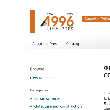
About the Press
Catalog
Ф
Browse
С
New Releases
Categories
Г. 
Agrarian sciences
В. 
Дра
Architecture and construction
філ