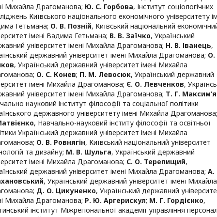
ні Михайла Драгоманова
;
Ю. С. Горбова
,
Інститут соціологічних
ліджень Київського національного економічного університету ім
има Гетьмана
;
О. В. Позній
,
Київський національний економічни
верситет імені Вадима Гетьмана
;
В. В. Заїчко
,
Український
жавний університет імені Михайла Драгоманова
;
Н. В. Іванець
,
аїнський державний університет імені Михайла Драгоманова
;
О.
йков
,
Український державний університет імені Михайла
гоманова
;
О. С. Конев
;
П. М. Левосюк
,
Український державний
верситет імені Михайла Драгоманова
;
Є. О. Левченков
,
Українс
жавний університет імені Михайла Драгоманова
;
Т. Г. Максим’
чально науковий інститут філософії та соціальної політики
аїнського державного університету імені Михайла Драгоманова
Матвієнко
,
Навчально-науковий інститу філософії та освітньої
ітики Український державний університет імені Михайла
гоманова
;
О. В. Ровнягін
,
Київський національний університет
нологій та дизайну
;
М. В. Шульга
,
Український державний
верситет імені Михайла Драгоманова
;
С. О. Терепищий
,
аїнський державний університет імені Михайла Драгоманова
;
А.
ахановський
,
Український державний університет імені Михайла
гоманова
;
Д. О. Цикуненко
,
Український державний університ
ні Михайла Драгоманова
;
Р. Ю. Аргерискул
;
М. Г. Гордієнко
,
тинський інститут Міжрегіональної академії управління персона