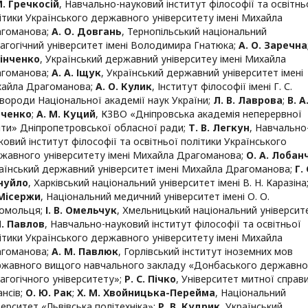
М. Гречкосій
,
Навчально-науковий інститут філософії та освітнь
ітики Українського державного університету імені Михайла
гоманова
;
А. О. Довгань
,
Тернопільський національний
агогічний університет імені Володимира Гнатюка
;
А. О. Заречна
Зінченко
,
Український державний університеу імені Михайла
гоманова
;
А. А. Іщук
,
Український державний університет імені
айла Драгоманова
;
А. О. Кулик
,
Інститут філософії імені Г. С.
вороди Національної академії наук України
;
Л. В. Лаврова
;
В. А
вченко
;
А. М. Куций
,
КЗВО «Дніпровська академія неперервної
іти» Дніпропетровської обласної ради
;
Т. В. Легкун
,
Навчально
ковий інститут філософії та освітньої політики Українського
жавного університету імені Михайла Драгоманова
;
О. А. Лобан
аїнський державний університет імені Михайла Драгоманова
;
Г. 
нуйло
,
Харківський національний університет імені В. Н. Каразіна
Місержи
,
Національний медичний університет імені О. О.
омольця
;
І. В. Омельчук
,
Хмельницький національний університ
Л. Павлов
,
Навчально-науковий інститут філософії та освітньої
ітики Українського державного університету імені Михайла
гоманова
;
А. М. Павлюк
,
Горлівський інститут іноземних мов
жавного вищого навчального закладу «Донбаського державно
агогічного університету»
;
Р. С. Пічко
,
Університет митної справи
ансів
;
О. Ю. Рак
;
Х. М. Хвойницька-Перейма
,
Національний
верситет «Львівська політехніка»
;
Р. В. Кудрик
,
Український