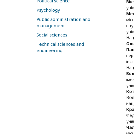
Political science
Вік
уні
Psychology
Ме
Public administration and
міс
management
вну
уні
Social sciences
Нац
Ол
Technical sciences and
Пав
engineering
пер
інс
Нац
Во
іме
уні
Ко
Вол
нац
Кра
Фед
уні
Чал
міс