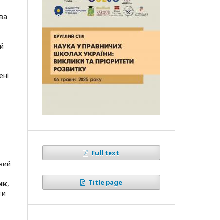
ва
ий
ені
Full text
вий
Title page
ик
,
ти