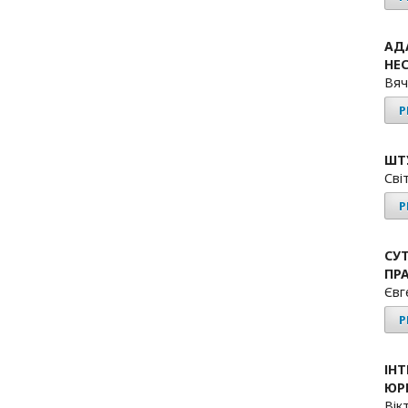
АД
НЕС
Вяч
P
ШТ
Сві
P
СУ
ПР
Євг
P
ІН
ЮР
Вік