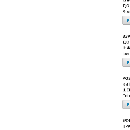
ДО
Вол
P
ВЗ
ДО
ІНФ
Іри
P
РО
КИ
ШЕ
Сві
P
ЕФ
ПР