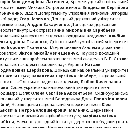
торія Володимирівна Латишева
,
Кременчуцький національни
верситет імені Михайла Остроградського
;
Владислав Сергійов
льниченко
,
Відділ Департаменту управління активами Запорізь
ької ради
;
Єгор Назимко
,
Донецький державний університет
трішніх справ
;
Андрій Захарченко
,
Донецький державний
верситет внутрішніх справ
;
Ганна Миколаївна Сарибаєва
,
іональний університет «Одеська юридична академія»
;
Альбіна
ександрівна Ткаченко
,
Дніпровський гуманітарний університе
ло Ігорович Ткаченко
,
Міжрегіональна Академія управління
соналом
;
Віктор Михайлович Шевчук
,
Науково-дослідний
титут вивчення проблем злочинності імені академіка В. В. Сташи
іональної академії правових наук України
;
Наталія
лодимирівна Щербакова
,
Донецький національний університе
ні Василя Стуса
;
Валентина Сергіївна Зільберт
,
Національний
верситет «Одеська юридична академія»
;
Любов Вячеславна
това
,
Східноукраїнський національний університет імені
одимира Даля
;
Олена Сергіївна Арсентьєва
,
Східноукраїнськ
іональний університет імені Володимира Даля
;
Павло Іванович
йній
,
Чернівецький національний університет імені Юрія
ьковича
;
Петро Володимирович Мельник
,
Державний
верситет «Київський авіаційний інститут»
;
Маріям Рзаївна
абієва
,
Науково-дослідний інститут державного будівництва т
цевого самоврядування Національної академії правових наук