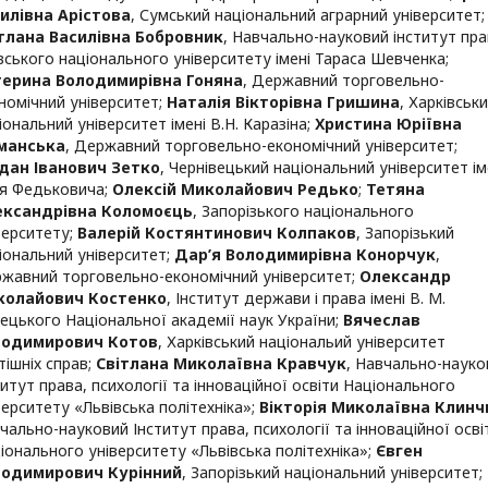
илівна Арістова
,
Сумський національний аграрний університет
;
тлана Василівна Бобровник
,
Навчально-науковий інститут пра
вського національного університету імені Тараса Шевченка
;
ерина Володимирівна Гоняна
,
Державний торговельно-
номічний університет
;
Наталія Вікторівна Гришина
,
Харківськ
іональний університет імені В.Н. Каразіна
;
Христина Юріївна
манська
,
Державний торговельно-економічний університет
;
дан Іванович Зетко
,
Чернівецький національний університет ім
я Федьковича
;
Олексій Миколайович Редько
;
Тетяна
ександрівна Коломоєць
,
Запорізького національного
верситету
;
Валерій Костянтинович Колпаков
,
Запорізький
іональний університет
;
Дар’я Володимирівна Конорчук
,
жавний торговельно-економічний університет
;
Олександр
колайович Костенко
,
Інститут держави і права імені В. М.
ецького Національної академії наук України
;
Вячеслав
лодимирович Котов
,
Харківський національий університет
тішніх справ
;
Світлана Миколаївна Кравчук
,
Навчально-науко
титут права, психології та інноваційної освіти Національного
верситету «Львівська політехніка»
;
Вікторія Миколаївна Клинч
чально-науковий Інститут права, психології та інноваційної осві
іонального університету «Львівська політехніка»
;
Євген
лодимирович Курінний
,
Запорізький національний університет
;