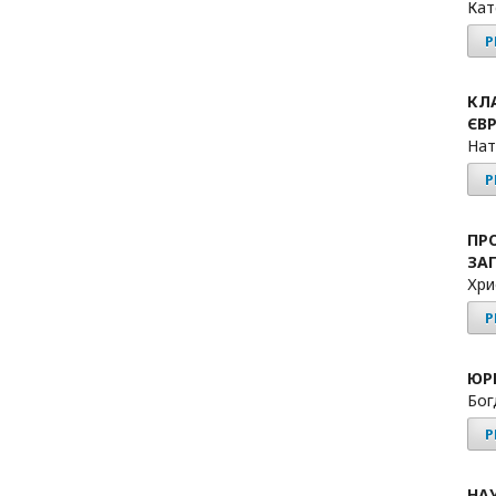
Кат
P
КЛ
ЄВ
Нат
P
ПР
ЗА
Хри
P
ЮР
Бог
P
НАУ