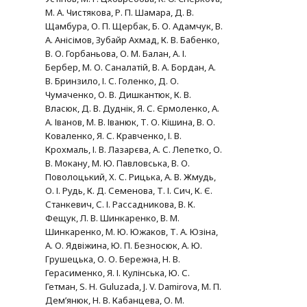
М. А. Чистякова, Р. П. Шамара, Д. В.
Щамбура, О. П. Щербак, Б. О. Адамчук, В.
А. Анісімов, Зубайр Ахмад, К. В. Бабенко,
В. О. Горбаньова, О. М. Балан, А. І.
Бербер, М. О. Саналатій, В. А. Бордан, А.
В. Бринзило, І. С. Голенко, Д. О.
Чумаченко, О. В. Дишкантюк, К. В.
Власюк, Д. В. Дуднік, Я. С. Єрмоленко, А.
А. Іванов, М. В. Іванюк, Т. О. Кішина, В. О.
Коваленко, Я. С. Кравченко, І. В.
Крохмаль, І. В. Лазарєва, А. С. Лепетко, О.
В. Мокану, М. Ю. Павловська, В. О.
Поволоцький, Х. С. Рицька, А. В. Жмудь,
О. І. Рудь, К. Д. Семенова, Т. І. Сич, К. Є.
Станкевич, С. І. Рассадникова, В. К.
Фещук, Л. В. Шинкаренко, В. М.
Шинкаренко, М. Ю. Южаков, Т. А. Юзіна,
А. О. Ядвіжина, Ю. П. Безносюк, А. Ю.
Грушецька, О. О. Бережна, Н. В.
Герасименко, Я. І. Кулінська, Ю. С.
Гетман, S. H. Guluzada, J. V. Damirova, М. П.
Дем’янюк, Н. В. Кабанцева, О. М.