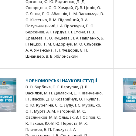
Орєхова, Ю. Ю. Радченко, Д. Д.
Скворцова, О. О. Хамрай, Д. В. Цолін, О.
С. Яшна, В. О. Абашнік, Н. М. Васильчук, В.
О. Кіктенко, В. М. Підвойний, В. А.
Потульницький, І. А. Проскурін, П. О.
Берсенев, А. І. Гурдуз, І. І. Еткіна, П. В.
Єремєєв, Т. О. Куцаєва, Л. А. Павленко, Б.
І. Пецюх, Т. М. Сидорчук, М. О. Сльозкін,
А. А. Уманська, Т. І. Федорів, Є. П.
Шнайдер, В. В. Яблонський
ЧОРНОМОРСЬКІ НАУКОВІ СТУДІЇ
В. О. Бурбика, О. Г. Варгуляк, Д. В.
Василюк, М. П. Дамаскін, Е. П. Іванченко,
І. Г. Івасюк, Д. В. Козарійчук, О. І. Кувіла,
О. Ю. Курепіна, С. С. Лупу, І. С. Мурашко,
О. Г. Мурга, А. М. Нагорний, М. С.
Овсянніков, М. В. Ольшак, В. І. Осіпов, С.
К. Пахомі, Ю.-В. Ю. Переста, М. Х.
Плачков, Є. П. Плохута, І. А.
Поведьонков, І. В. Свєтлічний, Л. І.