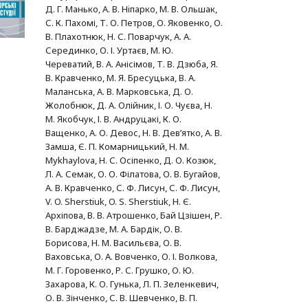
Д. Г. Манько, А. В. Нiпарко, М. В. Ольшак,
С. К. Пахомі, Т. О. Петров, О. Яковенко, О.
В. Плахотнюк, Н. С. Поварчук, А. А.
Серединко, О. І. Уртаєв, М. Ю.
Череватий, В. А. Анісімов, Т. В. Дзюба, Я.
В. Кравченко, М. Я. Бресуцька, В. А.
Маланська, А. В. Марковська, Д. О.
Жолобнюк, Д. А. Олійник, І. О. Чуєва, Н.
М. Якобчук, І. В. Андруцакі, К. О.
Ващенко, А. О. Девос, Н. В. Дев’ятко, А. В.
Замша, Є. П. Комарницький, H. M.
Mykhaylova, Н. С. Осіпенко, Д. О. Козюк,
Л. А. Семак, О. О. Філатова, О. В. Бугайов,
А. В. Кравченко, С. Ф. Лисун, С. Ф. Лисун,
V. O. Sherstiuk, O. S. Sherstiuk, Н. Є.
Архіпова, В. В. Атрошенко, Бай Цзішен, Р.
В. Барджадзе, М. А. Бардік, О. В.
Борисова, Н. М. Васильєва, О. В.
Ваховська, О. А. Вовченко, О. І. Волкова,
М. Г. Горовенко, Р. С. Грушко, О. Ю.
Захарова, К. О. Гунька, Л. П. Зеленкевич,
О. В. Зінченко, С. В. Шевченко, В. П.