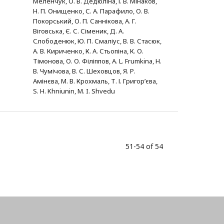
Меленчук, О. В. Дедюліна, І. В. Мінаков,
Н. П. Онищенко, С. А. Парафило, О. В.
Покорський, О. П. Саннікова, А. Г.
Віговська, Є. С. Сіменик, Д. А.
Слободенюк, Ю. П. Смаліус, В. В. Стасюк,
А. В. Кириченко, К. А. Стьопіна, К. О.
Тімонова, О. О. Філіппов, A. L. Frumkina, Н.
В. Чумічова, В. С. Шеховцов, Я. Р.
Амінєва, М. В. Крохмаль, Т. І. Григор’єва,
S. H. Khniunin, M. I. Shvedu
51-54 of 54