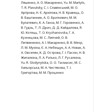
Ляшенко, А. О. Макаренко, Yu. M. Martyts,
T. R. Plavutsky, С. І. Cлавінський, М. О.
Аргірова, Н. Є. Архіпова, Н. В. Кравець, О.
В. Баштанник, А. О. Браткевич, М. М.
Булатевич, К. А. Ганза, М. Г. Горовенко, А.
В. Гудзь, Т. Л. Драч, Д. Д. Кайдалова, Я.
Ю. Котець, T. O. Kryzhanovska, Г. А.
Кузнецова, М. С. Липчей, О. В.
Литвиненко, А. І. Макаренко, В. В. Меєр,
Л. М. Мухіна, Є. А. Небещук, А. А. Новак, А.
А. Овсепян, К. Д. Острова, Г. І. Пасхін, Н. В.
Жигалкіна, Л. А. Ратько, Л. Г. Русалкіна,
Yu. R. Slodynytska, О. О. Тасмасис, М. С.
Хапьорська, М. А. Чистякова, Т. І.
Григор’єва, М. М. Проценко