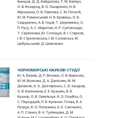
Іванцов, Д. Д. Кайдалова, Т. М. Каплун,
О. В. Козерод, В. О. Лазаренко, Н. В.
Мірошкіна, О. В. Павлова, С. М. Погасій,
Ю. М. Роменський, Н. В. Кравець, О. Б.
Сидоренко, А. В. Гоцій, Т. Деревянко, О.
П. Русу, А. С. Маркітан, Н. Р. Султанзаде,
Т. Серенкова, Ю. Солощук, В. І. Старков,
І. В. Стрелковська, І. М. Соловська, М.
Цибульський, Д. Шевченко
ЧОРНОМОРСЬКІ НАУКОВІ СТУДІЇ
Ю. А. Багряк, Д. Р. Везнюк, О. В. Вересюк,
Ю. М. Волкова, Д. А. Данієлян, М. М.
Денисяк, К. О. Дехтяренко, С. В. Захаров,
О. В. Калінніков, Е. Е. Кузьмін, В. В.
Кушнір, О. В. Омельчук, R. O. Osadtsa, О.
С. Передерій, Л. В. Кулачок-Тітова, Я. А.
Петрук, К. О. Полежака, А. Є. Санченко,
А. П. Станко, В. А. Тулянцева, Д. М.
Устінов, М. Г. Цховребова, K. O. Chepkova,