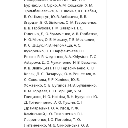
Бурчак, Б. П. Сірко, А. М. Соцький, Х. М.
Тримбашевська, А. О. Фокіна, Ю. Шабан,
В. О. Шморгун, Ю. В. Албичева, В. В.
Згардан, В. О. Біліонок, О. М. Гавриленко,
В. В. Гарбузова, Г. М. Заваріка, І. С.
Голенко, Д. О. Чумаченко, А. В. Горбатюк,
H. O. Mitrov, О. В. Мокану, Г. В. Москалик,
К. С. Дідух, Р. В. Непомяща, А. С.
Кухоренко, О. Г. Парфентьєва, В. І.
Рожко, В. В. Федонюк, А. А. Khlystun, Т. О.
Astapova, Д. О. Чумаченко, Н. В. Бардіна,
К. В. Звягінцева, Н. В. Герасименко, С. В.
Козак, Д. С. Лазарчук, О. А. Решетник, А.
С. Соколова, Е. Р. Халілов, Ю. В.
Хожаєнко, О. В. Бугайов, Н. В. Булавенко,
В. М. Гордєєв, С. П. Горіщак, Б. М.
Грицанов, Н. О. Нікітіна, В. Н. Кукушкін, Ю.
Д. Гріченіченко, А. О. Пушня, С. І.
Драмарецька, О. А. Удод, Р. Ф.
Камінський, І. О. Тимошенко, В. І.
Лавриненко, І. О. Погоріла, Т. О.
Литвиненко, М. Є. Сікиринська, О. В.