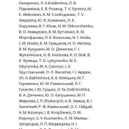
Назаренко, O. A Kulabnieva, Л. В.
Підкамінна, Е. В. Розвод, T. V. Syniova, M.
E. Alieksieiev, К. М. Слободянюк, T. V.
Stepykina, Ю. В. Хожаєнко, Л. Є.
Хоружева, В. Г. Юнак, N. M. Shkvorchenko,
В. О. Анищенко, В. М. Бутченко, К. М.
Мітрофанова, Л. Б. Волохова, N. I. Hnida,
I. M. Hnidoi, Б. М. Грицанов, Н. О. Нікітіна,
В. М. Кукушкін, М. О. Денисюк, Г. І.
Жукатінська, О. В. Ігнатьєва, K. O. Iliuk, В.
Є. Кулюда, T. О. Lytvynenko, M. E.
Sikyrynska, М. А. Саєнсус, І. А.
Хрустовський, О. О. Васил’єв, І. І. Авдіюк,
Sh. A. Bakhishova, К. Б. Білецька, М. Г.
Горовенко, Ю. М. Роменський, Л. Г.
Гукасян, І. Ю. Гуцько, O. Ya. Dobrovolska,
В. А. Дяченко, Ю. О. Євтушенко, М. П.
Жиркова, I. P. Zhukevych, А. В. Замша, В. І.
Заплітний, Р. Ф. Камінський, О. С. Гайдай,
А. М. Козачук, І. В. Козубенко, О. М.
Корноух, S. V. Kuzmenko, О. М. Малиш-
Загородня, Л. П. Медведєва, Н. І.