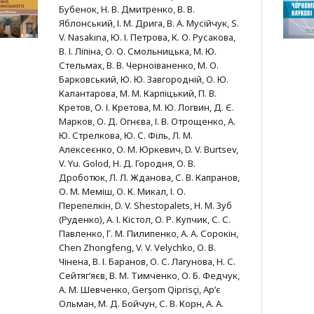
Бубенок, Н. В. Дмитренко, В. В.
Яблонський, І. М. Дрига, В. А. Мусійчук, S.
V. Nasakina, Ю. І. Петрова, К. О. Русакова,
В. І. Ліпіна, О. О. Смольницька, М. Ю.
Стельмах, В. В. Черноіваненко, М. О.
Барковський, Ю. Ю. Завгородній, О. Ю.
Калантарова, М. М. Карпіцький, П. В.
Кретов, О. І. Кретова, М. Ю. Логвин, Д. Є.
Марков, О. Д. Огнєва, І. В. Отрощенко, А.
Ю. Стрелкова, Ю. С. Філь, Л. М.
Алексеєнко, О. М. Юркевич, D. V. Burtsev,
V. Yu. Golod, Н. Д. Городня, О. В.
Дроботюк, Л. Л. Жданова, С. В. Капранов,
О. М. Меміш, О. К. Микал, І. О.
Перепелкін, D. V. Shestopalets, Н. М. Зуб
(Руденко), А. І. Кістол, О. Р. Купчик, С. С.
Павленко, Г. М. Пилипенко, А. А. Сорокін,
Chen Zhongfeng, V. V. Velychko, О. В.
Чінена, В. І. Баранов, О. С. Лагунова, Н. С.
Сейтяг’яєв, В. М. Тимченко, О. Б. Федчук,
А. М. Шевченко, Gerşom Qiprisçi, Ар’є
Ольман, М. Д. Бойчун, С. В. Корн, А. А.